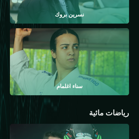
نسرين بروك
سناء اغلمام
رياضات مائية