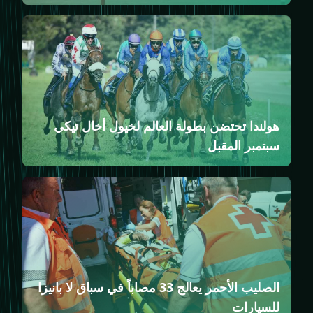
هولندا تحتضن بطولة العالم لخيول أخال تيكي
سبتمبر المقبل
الصليب الأحمر يعالج 33 مصاباً في سباق لا بانيزا
للسيارات