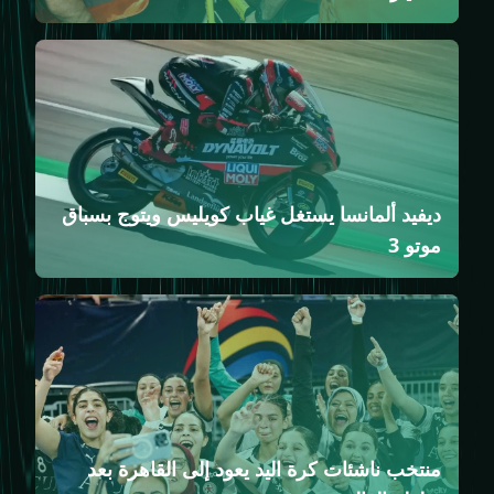
ديفيد ألمانسا يستغل غياب كويليس ويتوج بسباق
موتو 3
منتخب ناشئات كرة اليد يعود إلى القاهرة بعد