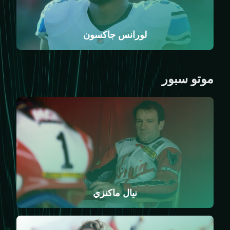
لورانس جاكسون
موتو سبور
نيال ماكنزي