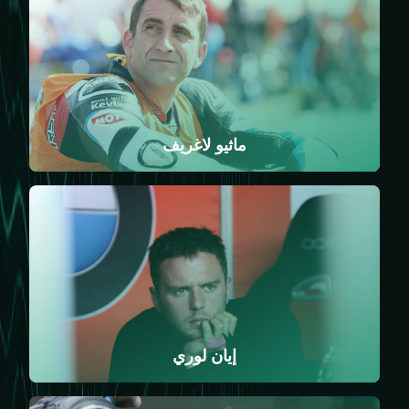
ماثيو لاغريف
إيان لوري