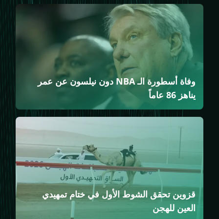
وفاة أسطورة الـ NBA دون نيلسون عن عمر
يناهز 86 عاماً
قزوين تحقق الشوط الأول في ختام تمهيدي
العين للهجن