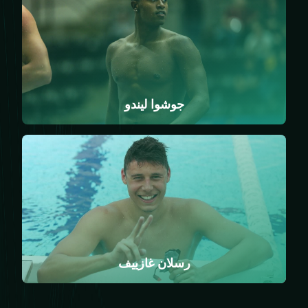
جوشوا ليندو
رسلان غازييف