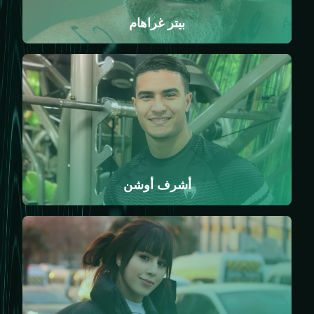
بيتر غراهام
أشرف أوشن