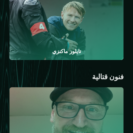
تايلور ماكنزي
فنون قتالية