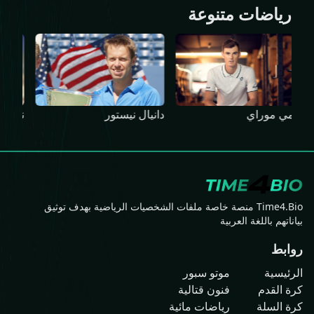
رياضات متنوعة
نيناد زيمونيتش
ور
مارسيل جرانوير
Time4.Bio منصة خاصة ملفات الشخصيات الرياضية بهدف توثيق
بياناتهم باللغة العربية
روابط
الرئيسية
موتو سبور
كرة القدم
فنون قتالية
كرة السلة
رياضات مائية