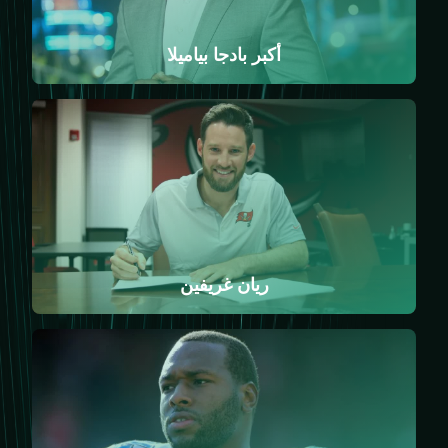
أكبر بادجا بياميلا
ريان غريفين