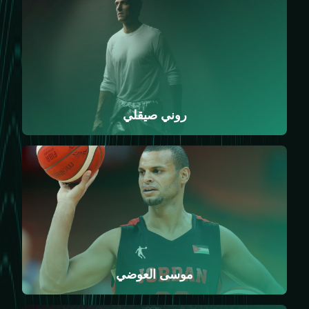
روني صيقلي
موسى العوضي