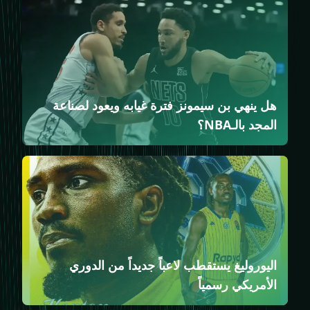
هل ينهي بن سيمونز فترة غيابه ويعود لصناعة
المجد بالـNBA؟
اليوروليغ يستقطب لاعباً جديداً من الدوري
الأمريكي رسمياً