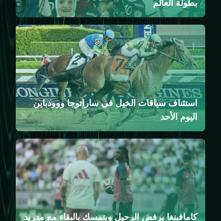
بطولة العالم
استئناف سباقات الخيل في ساراتوجا ووودباين
اليوم الأحد
كامافينغا يرفض الرحيل ويتمسك بالبقاء مع مدريد