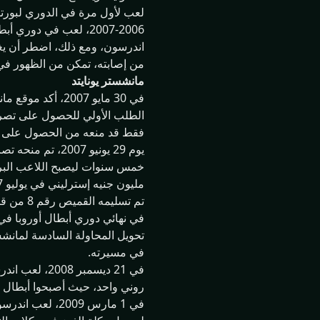
2006-2007، لعب في دوري أبطال أوروبا لأول مرة في أول مباراة لفريق بورتو ضد سسكا موسكو.
اندرسون، ومع ذلك، اضطر أن ي
من إصابته، تمكن من الظهور في 15 مباراة في موسم 2006-2007، وسجل هدف
مانشستر يونايتد
في 30 مايو 2007
الطلب الأولي للحصول على تصريح
فقط قد منعه من الحصول على المز
مليون جنيه إسترليني في يوليو 2007.
تم تسليمه القميص رقم 8 من قبل واين روني الذي تغير إلى رقم 10.
تحويل المحاولة السادسة لمانشست
في مسيرته.
روني واحد، حيث أصبحوا أبطال ا