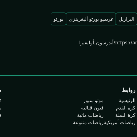
البرازيل
غريميو بورتو أليغرينزي
بورتو
ندرسون_أوليفيرا
روابط
م
الرئيسية
موتو سبور
s
كرة القدم
فنون قتالية
s
كرة السلة
رياضات مائية
a
رياضات أمريكية
رياضات متنوعة