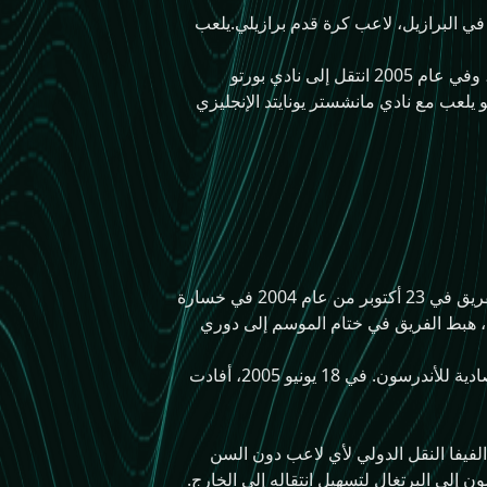
لية: Anderson‏)، من مواليد 13 ابريل 1988 في بورتو أليغري في البرازيل، لاعب كرة قدم برازيلي.يلعب
بدأ مسيرته الكروية مع نادي غريميو في موسم 2005/2004، ولعب معهم 5 مباريات وسجل هدفا واحدا، وفي عام 2005 انتقل إلى نادي بورتو
 ولعب معهم حتى عام 2007، وشارك معهم في 21 مباراة وسجل هدفين، ومنذ عام 2007 وهو يلعب مع نادي مانشستر يونايتد الإنجليزي
ولد في بورتو أليغري، انضم أندرسون لنادي غريميو كلاعب في درجة الشباب. وكان أول ظهور له مع الفريق في 23 أكتوبر من عام 2004 في خسارة
ة حرة. غريميو، ومع ذلك، هبط الفريق في ختام الموسم إلى دوري
أفيد في يونيو 2005 أن المجموعة البرتغالية GestiFute دفعت 5 مليون € مقابل 70٪ من الحقوق الاقتصادية للأندرسون. في 18 يونيو 2005، أفادت
 ميلاده 18، انضم أندرسون رسميا لبورتو مقابل 7 مليون€ في يناير 2006. يحظر الفيفا النقل الدولي لأي لاعب دون السن
ن إلى البرتغال لتسهيل انتقاله إلى الخارج.