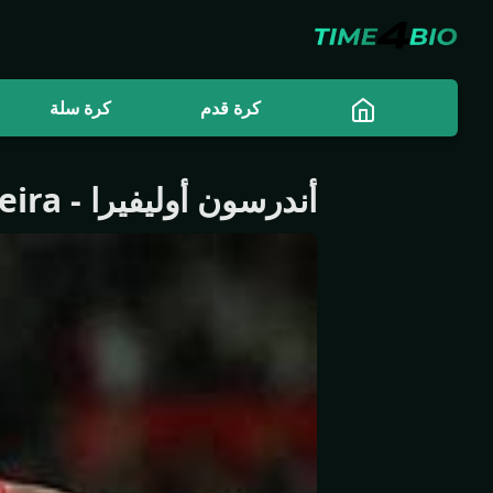
كرة قدم
كرة سلة
أندرسون أوليفيرا
-
eira