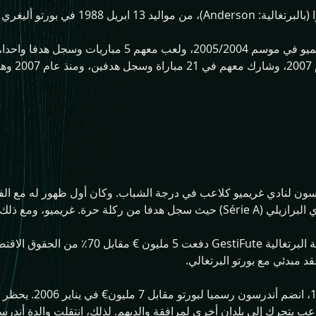
أندرسون لويس دي ابريو أوليفيرا (بالبرتغا
البرتغالي،
3-1 امام انترناسيونال في الدوري البرازيلي (Série A) حيث سجل هدفا من ركل
د مبدئي مع بورتو البرتغالي.
قبل ثلاثة أشهر من عيد
لاعب يتحرك إلى بلدان أخرى لمرافقة والديهم. لذلك، انتقلت والدة أندرسو