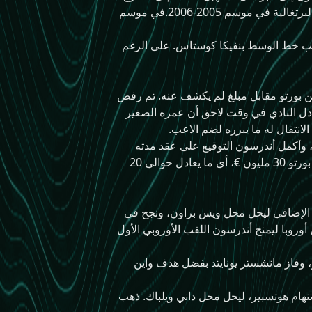
لعب لأول مرة في الدوري لبورتو في 5 مارس 2006، لعب دورا في مساعدة فريق في الفوز بالبطولة البرتغالية في موسم 2005-2006.في موسم
ب خط الوسط بنفيكا كوستاس. على الرغم
رسون من بورتو مقابل مبلغ لم يكشف عنه. تم رفض
ادل النادي في وقت لاحق أن عمره الصغير
لانتقال له ما يبرره لضم الاعب.
2، تم منحه تصريح عمل للعب في المملكة المتحدة، واستكمل هذه الخطوة في 2 يوليو، وأكمل أندرسون التوقيع على عقد مدته
خمس سنوات ليصبح اللاعب البرازيلي الثاني في النادي بعد كليبرسون. كانت رسوم الانتقال التي أعلنها بورتو 30 مليون €، أي ما يعادل حوالي 20
قيقة الأخيرة من الوقت الإضافي ليحل محل ويس براون، ونجح في
وروبا ليمنح أندرسون اللقب الأوروبي الأول
يقة من نهائي كأس العالم للأندية فيفا 2008 مقابل ليغا كيتو، وفاز مانشستر يونايتد بفضل هدف واين
ب اندرسون في الدقيقة 56 من المباراة النهائية لكأس الدوري لعام 2009 ضد توتنهام هوتسبير، ليحل محل داني ويلباك. ذهب