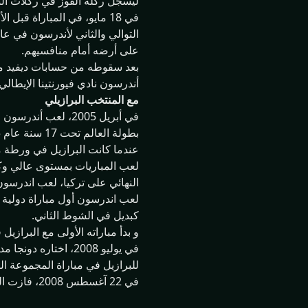
ليسجل ركلة الفوز في ركلات الت
في 18 مايو، في المباراة 
التوالي والثاني لأندرسون في عا
على أرضه أمام منافسيهم.
أندرسون نادي فيورنتينا الإيطالي على سبيل الإعارة في 8
مع المنتخب البرازيلي
بطولة العالم تحت 17 سنة عام 2005، وفاز بالكرة الذهبية كما أحرزت البرازيل المركز الثاني.
عندما كانت البرازيل في ورطة من
النهائي على تركيا، لعب اندرسون بعد 15 دقيقة فقط من المباراة النهائية مع المكسيك قبل أن يتم اسبدا
كبديل في الشوط الثاني.
و بدأ مباراته الأولى مع البرازيل في 1 يوليو 2007 مقابل تشيلي في الف
للبرازيل في مباراة المجموعة الثان
في 22 آغسطس 2008، فازت البرازيل بالميدالية البرونزية بعد فوزها على بلجيكا 3-0.