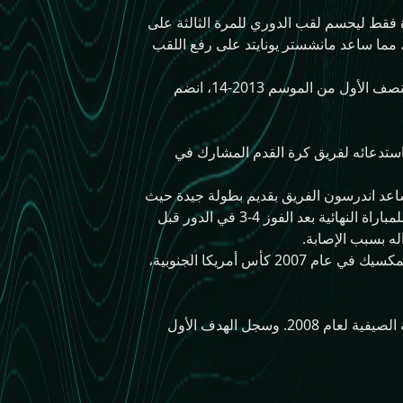
حدة فقط ليحسم لقب الدوري للمرة الثالثة على
، مما ساعد مانشستر يونايتد على رفع اللقب
بعد سقوطه من حسابات ديفيد مويس مدرب مانشستر يونايتد الجديد، ولعبه لثماني مباريات فقط في النصف الأول من الموسم 2013-14، انضم
لجنوبية تحت 17 عاما. في أكتوبر التالي، تم استدعائه لفريق كرة القدم المشارك في
 ساعد اندرسون الفريق بقديم بطولة جيدة حيث
لعب المباريات بمستوى عالي وكانت البداية في المباراة ضد هولندا. بعد أن ساعد البرازيل في الوصول للمباراة النهائية بعد الفوز 4-3 في الدور قبل
لعب اندرسون أول مباراة دولية له مع الفريق البرازيلي الأول في 27 يونيو 2007 في هزيمته 2-0 امام المكسيك في عام 2007 كأس أمريكا الجنوبية،
في يوليو 2008، اختاره دونجا مدرب البرازيل ضمن الفريق المكون من 18 لاعب لدورة الألعاب الأولمبية الصيفية لعام 2008. وسجل الهدف الأول