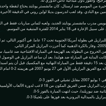
رجيح، والفوز بأول ميدالية كأس الدوري له.
قبل الأخيرة من الموسم ضد ارسنال، كان مانشستر يونايتد يحتاج لنقطة وا
مين مع النادي. وقد لعب اندرسون بديلا لواين روني في الدقيقة الأخيرة
1 يناير 2014 للفترة المتبقية من الموسم.
في أبريل 2005، لعب أندرسون للبرازيل في بطولة أمريكا ا
 الخروج من البطولة بعد الهزيمة في المباراة الافتتاحية ضد غامبيا،
له بسبب الإصابة.
وز 3-0.
ية ضد نيوزيلندا، حيث انتهت المبارة بالفوز 5-0.