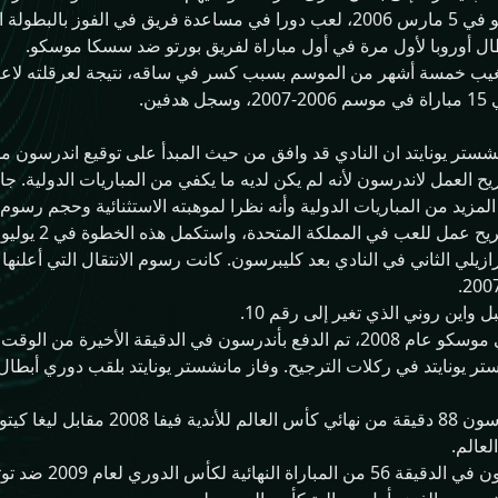
غيب خمسة أشهر من الموسم بسبب كسر في ساقه، نتيجة لعرقلته لاع
ين.
، أكد موقع مانشستر يونايتد ان النادي قد وافق من حيث المبدأ على توقيع اند
 العمل لاندرسون لأنه لم يكن لديه ما يكفي من المباريات الدولية. ج
يد من المباريات الدولية وأنه نظرا لموهبته الاستثنائية وحجم رسوم ا
يوم 29 يونيو 007
في نهائي دوري أبطال أوروبا في موسكو عام 2008، تم الدفع بأندرسون في الد
ر يونايتد في ركلات الترجيح. وفاز مانشستر يونايتد بلقب دوري أبطال أ
في 21 ديسمبر 2008، لعب اندرسون 88 دق
لعالم.
في 1 مارس 2009، لع