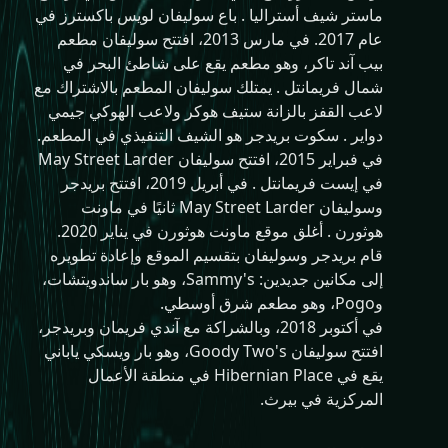
ماستر شيف أستراليا . باع سوليفان لويس باكسترز في
عام 2017. في مارس 2013، افتتح سوليفان مطعم
بيب آند تاكر، وهو مطعم يقع على شاطئ البحر في
شمال فريمانتل . يمتلك سوليفان المطعم بالاشتراك مع
لاعب القفز بالزانة ستيف هوكر ولاعب الهوكي جيمي
دواير . سكوت بريدجر هو الشيف التنفيذي في المطعم.
في فبراير 2015، افتتح سوليفان May Street Larder
في إيست فريمانتل . في أبريل 2019، افتتح بريدجر
وسوليفان May Street Larder ثانيًا في ماونت
هوثورن . أغلق موقع ماونت هوثورن في يناير 2020.
قام بريدجر وسوليفان بتقسيم الموقع وإعادة تطويره
إلى مكانين جديدين: Sammy's، وهو بار ساندويتشات،
وPogo، وهو مطعم شرق أوسطي.
في أكتوبر 2018، وبالشراكة مع آندي فريمان وبريدجر،
افتتح سوليفان Goody Two's، وهو بار ويسكي ياباني
يقع في Hibernian Place في منطقة الأعمال
المركزية في بيرث.