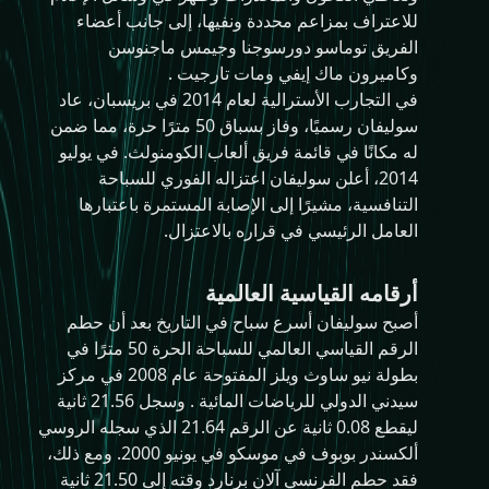
للاعتراف بمزاعم محددة ونفيها، إلى جانب أعضاء
الفريق توماسو دورسوجنا وجيمس ماجنوسن
وكاميرون ماك إيفي ومات تارجيت .
في التجارب الأسترالية لعام 2014 في بريسبان، عاد
سوليفان رسميًا، وفاز بسباق 50 مترًا حرة، مما ضمن
له مكانًا في قائمة فريق ألعاب الكومنولث. في يوليو
2014، أعلن سوليفان اعتزاله الفوري للسباحة
التنافسية، مشيرًا إلى الإصابة المستمرة باعتبارها
العامل الرئيسي في قراره بالاعتزال.
أرقامه القياسية العالمية
أصبح سوليفان أسرع سباح في التاريخ بعد أن حطم
الرقم القياسي العالمي للسباحة الحرة 50 مترًا في
بطولة نيو ساوث ويلز المفتوحة عام 2008 في مركز
سيدني الدولي للرياضات المائية . وسجل 21.56 ثانية
ليقطع 0.08 ثانية عن الرقم 21.64 الذي سجله الروسي
ألكسندر بوبوف في موسكو في يونيو 2000. ومع ذلك،
فقد حطم الفرنسي آلان برنارد وقته إلى 21.50 ثانية