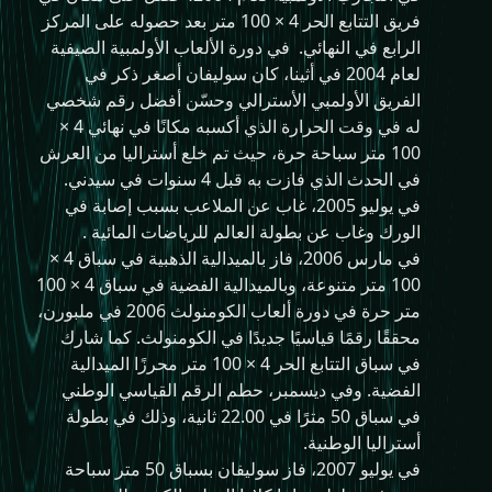
فريق التتابع الحر 4 × 100 متر بعد حصوله على المركز
الرابع في النهائي. في دورة الألعاب الأولمبية الصيفية
لعام 2004 في أثينا، كان سوليفان أصغر ذكر في
الفريق الأولمبي الأسترالي وحسّن أفضل رقم شخصي
له في وقت الحرارة الذي أكسبه مكانًا في نهائي 4 ×
100 متر سباحة حرة، حيث تم خلع أستراليا من العرش
في الحدث الذي فازت به قبل 4 سنوات في سيدني.
في يوليو 2005، غاب عن الملاعب بسبب إصابة في
الورك وغاب عن بطولة العالم للرياضات المائية .
في مارس 2006، فاز بالميدالية الذهبية في سباق 4 ×
100 متر متنوعة، وبالميدالية الفضية في سباق 4 × 100
متر حرة في دورة ألعاب الكومنولث 2006 في ملبورن،
محققًا رقمًا قياسيًا جديدًا في الكومنولث. كما شارك
في سباق التتابع الحر 4 × 100 متر محرزًا الميدالية
الفضية. وفي ديسمبر، حطم الرقم القياسي الوطني
في سباق 50 مترًا في 22.00 ثانية، وذلك في بطولة
أستراليا الوطنية.
في يوليو 2007، فاز سوليفان بسباق 50 متر سباحة