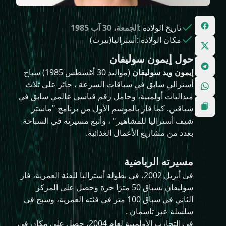
تاريخ الولادة
:
الجمعة، 30 آب 1985
مكان الولادة
:
أستراليا(بيرث)
حول إيمون سوليفان
إيمون ويد سوليفان
(مواليد 30 أغسطس 1985) سباح
أسترالي سابق في سباقات السرعة ، حائز على ثلاث
ميداليات أولمبية، وحامل رقم قياسي عالمي سابق في
سباقين. كما فاز بالموسم الأول من برنامج "ماستر
شيف أستراليا للمشاهير" ، وأتبع مسيرته في السباحة
بعدد من مشاريع الأعمال الغذائية.
مسيرته الرياضية
في أبريل 2002، في بطولة أستراليا للفئة العمرية، فاز
سوليفان بسباق 50 مترًا حرة وحصل على المركز
الثاني في سباق 100 متر في فئته العمرية، وسبح في
سلسلة عبر تاسمان .
في التجارب الأولمبية لعام 2004، حصل على مكان في