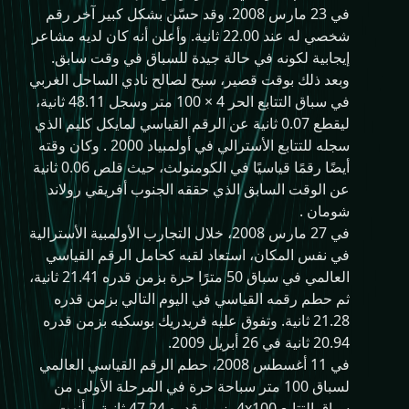
في 23 مارس 2008. وقد حسّن بشكل كبير آخر رقم
شخصي له عند 22.00 ثانية. وأعلن أنه كان لديه مشاعر
إيجابية لكونه في حالة جيدة للسباق في وقت سابق.
وبعد ذلك بوقت قصير، سبح لصالح نادي الساحل الغربي
في سباق التتابع الحر 4 × 100 متر وسجل 48.11 ثانية،
ليقطع 0.07 ثانية عن الرقم القياسي لمايكل كليم الذي
سجله للتتابع الأسترالي في أولمبياد 2000 . وكان وقته
أيضًا رقمًا قياسيًا في الكومنولث، حيث قلص 0.06 ثانية
عن الوقت السابق الذي حققه الجنوب أفريقي رولاند
شومان .
في 27 مارس 2008، خلال التجارب الأولمبية الأسترالية
في نفس المكان، استعاد لقبه كحامل الرقم القياسي
العالمي في سباق 50 مترًا حرة بزمن قدره 21.41 ثانية،
ثم حطم رقمه القياسي في اليوم التالي بزمن قدره
21.28 ثانية. وتفوق عليه فريدريك بوسكيه بزمن قدره
20.94 ثانية في 26 أبريل 2009.
في 11 أغسطس 2008، حطم الرقم القياسي العالمي
لسباق 100 متر سباحة حرة في المرحلة الأولى من
سباق التتابع 4x100 بزمن قدره 47.24 ثانية، وأنهت