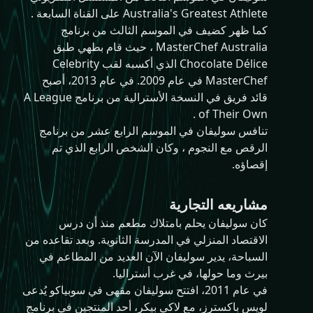
Australia's Greatest Athlete على القناة السابعة .
كما ظهر كضيف في الموسم الثالث من برنامج
MasterChef Australia ، حيث قام بطهي طبق
Chocolate Délice الذي أكسبه لقب Celebrity
MasterChef في عام 2009. في عام 2013، أصبح
قائد فريق في النسخة الأسترالية من برنامج A League
of Their Own .
تنافس سوليفان في الموسم الرابع عشر من برنامج
الرقص مع النجوم ، وكان الشخص الرابع الذي تم
إقصاؤه.
مشاريعه التجارية
كان سوليفان يحلم بامتلاك مطعم منذ أن درس
الاقتصاد المنزلي في المدرسة الثانوية. وبعد تقاعده من
السباحة، يدير سوليفان الآن العديد من المطاعم في
بيرث وما حولها، في غرب أستراليا.
في عام 2011، افتتح سوليفان مقهى في سوبياكو يُدعى
لويس باكسترز، مع لاكي بيكر، أحد المنتجين في برنامج