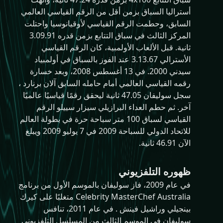
أستراليا السباق بزمن أقل من الرقم القياسي العالمي
السابق، وحطمت الرقم القياسي لأوقيانوسيا واحتلت
المركز الثالث في سباق التتابع بزمن قدره 3.09.91
ثانية. قبل الألعاب الأولمبية، كان الرقم القياسي
الأسترالي 3.13.67 عند الفوز بالسباق في أولمبياد
سيدني 2000. في 13 أغسطس 2008، وبعد خسارة
رقمه القياسي العالمي أمام حامله السابق آلان برنارد ،
سجل سوليفان 47.05 ثانية ليحقق رقمًا قياسيًا عالميًا
آخر. ثم حطم العداء البرازيلي سيزار سييلو الرقم
القياسي لسباق 100 متر سباحة حرة في بطولة العالم
للاتحاد الدولي للسباحة 2009 في 7 يوليو 2009 ويبلغ
الآن 46.91 ثانية.
ظهوره التلفزيوني
في عام 2009، فاز سوليفان بالموسم الأول من برنامج
Celebrity MasterChef Australia متغلبًا على كيرك
بينجيلي وراشيل فينش . في عام 2011، تنافس
سوليفان في الموسم الثالث من المسلسل التلفزيوني