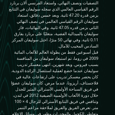
التصفيات ونصف النهائي، واستعاد الفرنسي آلان برنارد
الرقم القياسي العالمي الذي سجله سوليفان في التتابع
بزمن قدره 47.20 ثانية. وبعد خمس دقائق، استعاد
سوليفان الرقم القياسي العالمي في نصف النهائي
الثاني بزمن قدره 47.05 ثانية. وفي النهائيات، فاز
سوليفان بالميدالية الفضية، متغلبًا على برنارد بفارق
0.11 ثانية. وفي نهائي 50 مترًا، احتل سوليفان المركز
السادس المخيب للآمال.
قبل أسبوعين فقط من بطولة العالم للألعاب المائية
2009 في روما، تم استبعاد سوليفان من المنافسة
بسبب فيروس. وبعد شهرين، انتهى معسكر تدريب
سوليفان عندما خضع لعملية استئصال الزائدة الدودية.
كان يحضر معسكر تدريب على ارتفاعات عالية في
فلاجستاف، أريزونا، عندما مرض. كان سوليفان عضوًا
في فريق السباحة الأولمبي الأسترالي المثير للجدل
خلال دورة الألعاب الأولمبية الصيفية 2012 في لندن،
وتنافس في فريق التتابع الأسترالي للرجال 4 × 100
متر. تعرض الفريق والفريق لملاحقة مزاعم التنمر
وتعاطي الكحول والمخدرات وظهر في وسائل الإعلام