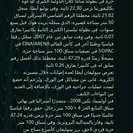
حرة في بطولة سانتا كلارا الدولية الكبرى للدعوة
بكاليفورنيا بزمن 22.30 ثانية. وفي يوليو أيضًا، سجل
21.62 ثانية، محطمًا الرقم القياسي الأسترالي لسباق
50 متر سباحة قصيرة، الذي سجله بريت هوك قبل سبع
سنوات، في بطولة تيلسترا الكبرى الثانية بكانبيرا بفارق
0.07 ثانية. وفي وقت سابق من عام 2007، سجّل رقمًا
قياسيًا وطنيًا آخر في كأس العالم FINA/ARENA في
SOPAC في تصفيات سباق 100 متر سباحة حرة،
مسجلًا زمنًا قدره 47.29 ثانية، محطمًا بذلك أفضل رقم
سابق له في كانبيرا بفارق 0.26 ثانية.
تعرض سوليفان أيضًا لعدة إصابات خلال مسيرته
الكروية. عانى من مشاكل في الورك، ويُزعم أنه خضع
لست عمليات جراحية في الورك، بالإضافة إلى العديد
من التواءات الكتف.
في أولمبياد بكين 2008 ، متصدرًا أستراليا في نهائي
سباق التتابع الحر 4 × 100 متر رجال، حقق رقمًا قياسيًا
عالميًا جديدًا في سباق 100 متر حرة بزمن قدره 47.24
ثانية، وفاز بالميدالية البرونزية. وفي سباق 100 متر
حرة فردي لاحق، برز سوليفان كأسرع سباح من