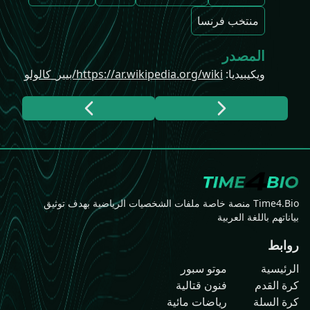
منتخب فرنسا
المصدر
ويكيبيديا
:
https://ar.wikipedia.org/wiki/بيير_كالولو
Time4.Bio منصة خاصة ملفات الشخصيات الرياضية بهدف توثيق
بياناتهم باللغة العربية
روابط
الرئيسية
موتو سبور
كرة القدم
فنون قتالية
كرة السلة
رياضات مائية