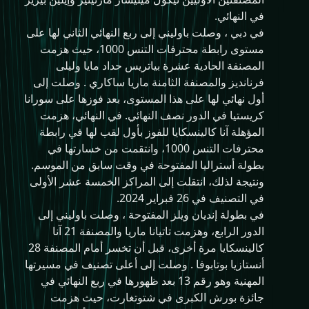
في النهائي.
في دبي ، وصلت باوليني إلى ربع النهائي الثاني لها على
مستوى رابطة محترفات التنس 1000، حيث هزمت
المصنفة الحادية عشرة بياتريس حداد مايا وليلى
فرنانديز والمصنفة الثامنة ماريا ساكاري . وصلت إلى
أول نهائي لها على هذا المستوى، بعد فوزها على سورانا
كريستيا في الدور نصف النهائي. في النهائي، هزمت
المؤهلة آنا كالينسكايا للفوز بأول لقب لها في رابطة
محترفات التنس 1000، وانتقمت من خسارتها في
بطولة أستراليا المفتوحة في وقت سابق من الموسم.
ونتيجة لذلك، انتقلت إلى المراكز الخمسة عشر الأولى
في التصنيف في 26 فبراير 2024.
في بطولة إنديان ويلز المفتوحة ، وصلت باوليني إلى
الدور الرابع، وهزمت تاتيانا ماريا والمصنفة 21 آنا
كالينسكايا مرة أخرى، قبل أن تخسر أمام المصنفة 28
أنستازيا بوتابوفا . وصلت إلى أعلى تصنيف في مسيرتها
المهنية وهو رقم 13 بعد ظهورها في ربع النهائي في
جائزة بورش الكبرى في شتوتغارت، حيث هزمت