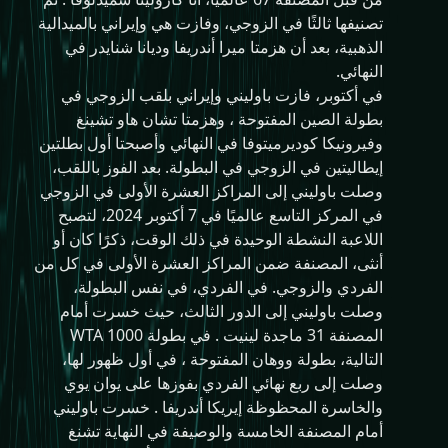
تصنيفها ثالثًا في الزوجي، وفازت هي وإيراني بالميدالية
الذهبية، بعد أن هزمتا ميرا أندريفا وديانا شنايدر في
النهائي.
في أكتوبر، فازت باوليني وإيراني بلقب الزوجي في
بطولة الصين المفتوحة ، وهزمتا تشان هاو تشينغ
وفيرونيكا كوديرميتوفا في النهائي وأصبحتا أول بطلتين
إيطاليتين في الزوجي في البطولة. بعد الفوز باللقب،
وصلت باوليني إلى المراكز العشرة الأولى في الزوجي
في المركز التاسع عالميًا في 7 أكتوبر 2024، لتصبح
اللاعبة النشطة الوحيدة في ذلك الوقت، ذكرًا كان أو
أنثى، المصنفة ضمن المراكز العشرة الأولى في كل من
الفردي والزوجي. في الفردي، في نفس البطولة،
وصلت باوليني إلى الدور الثالث، حيث خسرت أمام
المصنفة 31 ماجدة لينيت . في بطولة WTA 1000
التالية، بطولة ووهان المفتوحة ، في أول ظهور لها،
وصلت إلى ربع نهائي الفردي بفوزها على يوان يوي
والخاسرة المحظوظة إيريكا أندريفا . خسرت باوليني
أمام المصنفة الخامسة والوصيفة في النهاية تشنغ