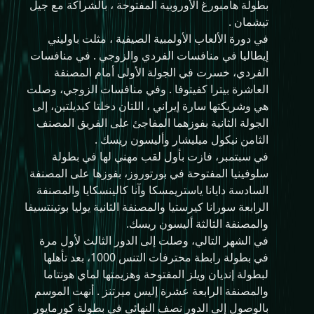
بطولة هامبورغ الأوروبية المفتوحة ، بالشراكة مع جيل
تيشمان .
في دورة الألعاب الأولمبية الصيفية ، مثلت باوليني
إيطاليا في منافسات الفردي والزوجي . في منافسات
الفردي، خسرت في الجولة الأولى أمام المصنفة
العاشرة بيترا كفيتوفا . وفي منافسات الزوجي، وصلت
هي وشريكتها سارة إيراني ، اللتان دخلتا كبديلتين، إلى
الجولة الثانية بفوزهما المفاجئ على الفريق المصنف
الثامن نيكول ميليشار وأليسون ريسك .
في سبتمبر، فازت بأول لقب مهني لها في بطولة
سلوفينيا المفتوحة في بورتوروز، بفوزها على المصنفة
السادسة دايانا ياستريمسكا وآنا كالينسكايا والمصنفة
الرابعة سورانا كيرستيا والمصنفة الثانية يوليا بوتينتسيفا
والمصنفة الثالثة أليسون ريسك.
في الشهر التالي، وصلت إلى الدور الثالث لأول مرة
في بطولة رابطة محترفات التنس 1000، بعد تأهلها
لبطولة إنديان ويلز المفتوحة وهزيمتها لماي هونتاما
والمصنفة الرابعة عشرة إليس ميرتنز . أنهت الموسم
بالوصول إلى الدور نصف النهائي في بطولة كورمايور