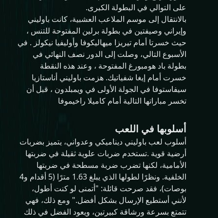
على التوالي في البطولة الكبرى.
بالانتقال إلى موسم الملاعب العشبية، كانت باوليني
وإيراني وصيفتين في بطولة برلين المفتوحة للتنس ،
حيث خسرتا أمام تيريزا ميهاليكوفا وأوليفيا نيكولز . في
الأسبوع التالي، وصلت إلى الدور نصف النهائي في
بطولة باد هومبورغ المفتوحة ، وعند هذه النقطة
خسرت أمام إيغا شفياتيك. هزمت باوليني أناستازيا
سيفاستوفا في الجولة الأولى في ويمبلدون ، قبل أن
تخسر مباراتها التالية أمام كاميلا راخيموفا
أسلوبها في اللعب
أسلوب لعب باوليني ديناميكي وعدواني، يتميز بضربات
أرضية قوية .تستخدم ضربات علوية ثقيلة في ضربتها
الأمامية، لكنها تضرب ضربة مسطحة في ضربتها
الخلفية. ونظرًا لطولها الذي يبلغ 1.63 مترًا (5 أقدام و4
بوصات)، فقد صرحت قائلة: "أتمنى لو كنت أطول،
لأنني أستطيع الإرسال بشكل أفضل." ومع ذلك، فهي
تتمتع بسرعة ورشاقة كبيرتين، ويعود الفضل في ذلك