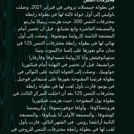
في بطولة جيبسلاند تروفي في فبراير 2021، وصلت
باوليني إلى أول جولة ثالثة لها في بطولة رابطة
محترفات التنس 500، حيث هزمت ريبيكا مارينو
والمصنفة العاشرة وانغ تشيانغ ، قبل أن تخسر أمام
المصنفة الثامنة كارولينا موتشوفا . وصلت إلى أول
نهائي لها في بطولة رابطة محترفات التنس 125 في
سان مالو بفوزها على إلسا جاكيموت ونينا
ستويانوفيتش وآنا كارولينا شميدلوفا وفارفارا
جراتشيفا، قبل أن تخسر في النهاية أمام فيكتوريا
جولوبيك . وصلت إلى الجولة الثانية على التوالي في
بطولة فرنسا المفتوحة بفوزها على ستيفاني فوجيل .
في يونيو، فازت بأول لقب لها في بطولة رابطة
محترفات التنس 125 بعد أن احتلت المركز الثالث في
بطولة بول المفتوحة ، حيث هزمت فيكتوريا
هرونتشاكوفا ، وأولغا جوفورتسوفا ، وكريستينا
كوتشوفا ، والمصنفة الأولى آنا بلينكوفا ، والمصنفة
الثانية أرانتشا روس . في الشهر التالي، فازت بأول
لقب لها في بطولة رابطة محترفات التنس للزوجي في