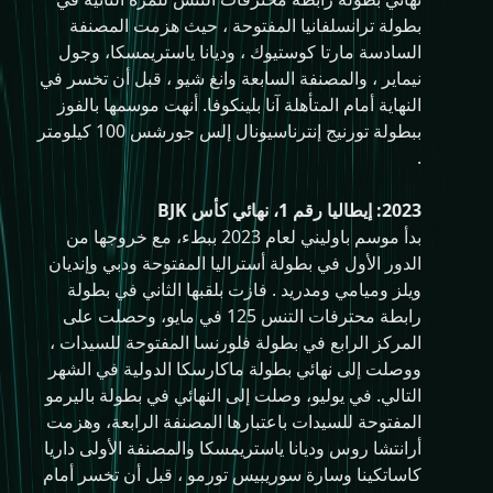
بطولة ترانسلفانيا المفتوحة ، حيث هزمت المصنفة
السادسة مارتا كوستيوك ، وديانا ياستريمسكا، وجول
نيماير ، والمصنفة السابعة وانغ شيو ، قبل أن تخسر في
النهاية أمام المتأهلة آنا بلينكوفا. أنهت موسمها بالفوز
ببطولة تورنيج إنترناسيونال إلس جورشس 100 كيلومتر
.
2023: إيطاليا رقم 1، نهائي كأس BJK
بدأ موسم باوليني لعام 2023 ببطء، مع خروجها من
الدور الأول في بطولة أستراليا المفتوحة ودبي وإنديان
ويلز وميامي ومدريد . فازت بلقبها الثاني في بطولة
رابطة محترفات التنس 125 في مايو، وحصلت على
المركز الرابع في بطولة فلورنسا المفتوحة للسيدات ،
ووصلت إلى نهائي بطولة ماكارسكا الدولية في الشهر
التالي. في يوليو، وصلت إلى النهائي في بطولة باليرمو
المفتوحة للسيدات باعتبارها المصنفة الرابعة، وهزمت
أرانتشا روس وديانا ياستريمسكا والمصنفة الأولى داريا
كاساتكينا وسارة سوريبيس تورمو ، قبل أن تخسر أمام