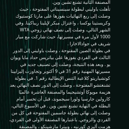
المصنفة الثانية تشنغ تشين وين.
تأهلت باوليني لبطولة سينسيناتي المفتوحة ، حيث
وصلت إلى ربع النهائيات بفوزها على مارتا كوستيوك
وكريستينا بوكسا ، واعتزال مبكر لإيلينا ريباكينا. وفي
الشهر التالي، وصلت إلى نصف نهائي زوجي WTA
1000 لأول مرة في مسيرتها، حيث شاركت مع ميار
شريف في جوادالاخارا .
في بطولة الصين المفتوحة ، وصلت باوليني إلى الدور
الثالث في الفردي بفوزها على بياتريس حداد مايا ويوان
يو . وبعد هذه النتيجة، وصلت إلى تصنيف جديد في
مسيرتها المهنية رقم 31 في 9 أكتوبر وتجاوزت إليزابيتا
كوتشياريتو كلاعبة التنس الإيطالية رقم 1. في بطولة
تشنغتشو المفتوحة ، وصلت إلى الدور نصف النهائي بعد
هزيمة مويوكا أوتشيجيما والمصنفة العاشرة عالميًا
كارولين جارسيا ولورا سيجموند، قبل أن تخسر أمام
البطلة في النهاية تشنغ تشين وين . في الأسبوع التالي،
وصلت إلى نهائي بطولة جاسمين المفتوحة في كل من
الفردي والزوجي. باعتبارها المصنفة الأولى في الفردي،
هزمت أليزي كورنيه ، وبيترا مارشينكو ، والمصنفة