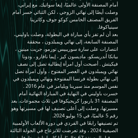
أمام المصنفة الأولى عالميًا، إيغا سواتيك. مع إيراني،
وصلت أيضًا إلى نهائي الزوجي ، لكن الثنائي خسر أمام
الفريق المصنف الخامس كوكو جوف وكاترينا
سينياكوفا.
بعد أن لم تفز بأي مباراة في البطولة، وصلت باوليني،
المصنفة السابعة، إلى نهائي ويمبلدون ، محققة
انتصارات على سارة سوريبيس تورمو، جريت مينين ،
بيانكا أندريسكو، ماديسون كيز ، إيما نافارو ، ودونا
فيكيتش . أصبحت أول امرأة إيطالية تصل إلى نصف
نهائي ويمبلدون في العصر المفتوح ، وأول امرأة تصل
إلى نهائي بطولة فرنسا المفتوحة ونهائي ويمبلدون في
نفس الموسم منذ سيرينا ويليامز في عام 2016 .
خسرت باوليني في النهاية في المباراة النهائية أمام
المصنفة 31 باربورا كريجيكوفا في ثلاث مجموعات. بعد
مسيرتها، وصلت إلى أعلى تصنيف لها في مسيرتها وهو
رقم 5 عالميًا، في 15 يوليو 2024.
تم تصنيفها رابعًا في الفردي في دورة الألعاب الأولمبية
الصيفية 2024 ، وقد تعرضت للانزعاج في الجولة الثالثة
من قبل المصنفة 67 عالميًا، آنا كارولينا شميدلوفا . تم