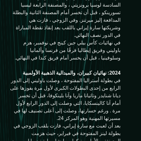
السادسة لوسيا برونزيتي ، والمصنفة الرابعة ليسيا
تسورينكو ، قبل أن تخسر أمام المصنفة الثانية والبطلة
المدافعة إليز ميرتنز. وفي الزوجي ، فازت هي
وشريكتها سارة إيراني باللقب بعد إنقاذ نقطة المباراة
في الدور نصف النهائي.
في نهائيات كأس بيلي جين كينج في نوفمبر، هزم
باوليني وفريق إيطاليا فرقًا من فرنسا وألمانيا
وسلوفينيا ، قبل أن يخسر أمام فريق كندا في النهائي.
2024: نهائيان كبيران، والميدالية الذهبية الأولمبية
في بطولة أستراليا المفتوحة ، وصلت باوليني إلى الدور
الرابع من إحدى البطولات الكبرى لأول مرة بفوزها على
ديانا شنايدر وتاتيانا ماريا وآنا بلينكوفا، قبل أن تخسر
أمام آنا كالينسكايا، التي وصلت إلى الدور الرابع لأول
مرة . ورغم خسارتها، وصلت إلى أعلى تصنيف لها في
مسيرتها المهنية وهو المركز 24.
بعد أن لعبت مع سارة إيراني، فازت بلقب الزوجي في
بطولة لينز المفتوحة في فبراير، حيث هزمت
المصنفتين الأوليين نيكول ميليشار مارتينيز وإيلين بيريز