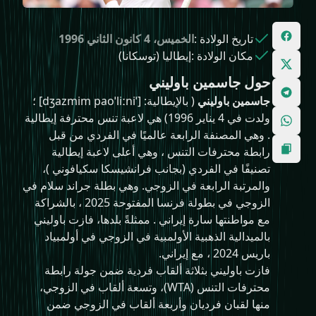
تاريخ الولادة
:
الخميس، 4 كانون الثاني 1996
مكان الولادة
:
إيطاليا (توسكانا)
حول جاسمين باوليني
جاسمين باوليني
( بالإيطالية: [ˈdʒazmim paoˈliːni] ؛
ولدت في 4 يناير 1996) هي لاعبة تنس محترفة إيطالية
. وهي المصنفة الرابعة عالميًا في الفردي من قبل
رابطة محترفات التنس ، وهي أعلى لاعبة إيطالية
تصنيفًا في الفردي (بجانب فرانشيسكا سكيافوني )،
والمرتبة الرابعة في الزوجي. وهي بطلة جراند سلام في
الزوجي في بطولة فرنسا المفتوحة 2025 ، بالشراكة
مع مواطنتها سارة إيراني . ممثلةً بلدها، فازت باوليني
بالميدالية الذهبية الأولمبية في الزوجي في أولمبياد
باريس 2024 ، مع إيراني.
فازت باوليني بثلاثة ألقاب فردية ضمن جولة رابطة
محترفات التنس (WTA)، وتسعة ألقاب في الزوجي،
منها لقبان فرديان وأربعة ألقاب في الزوجي ضمن