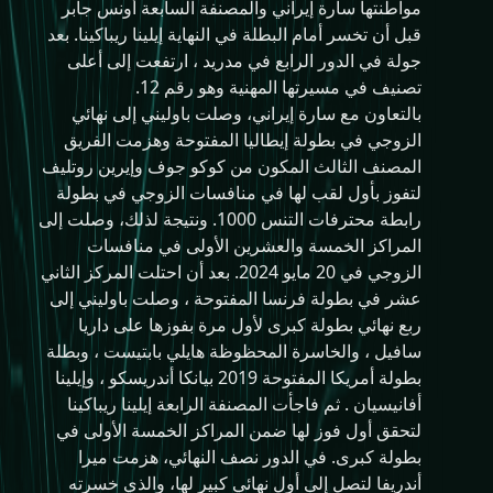
مواطنتها سارة إيراني والمصنفة السابعة أونس جابر
قبل أن تخسر أمام البطلة في النهاية إيلينا ريباكينا. بعد
جولة في الدور الرابع في مدريد ، ارتفعت إلى أعلى
تصنيف في مسيرتها المهنية وهو رقم 12.
بالتعاون مع سارة إيراني، وصلت باوليني إلى نهائي
الزوجي في بطولة إيطاليا المفتوحة وهزمت الفريق
المصنف الثالث المكون من كوكو جوف وإيرين روتليف
لتفوز بأول لقب لها في منافسات الزوجي في بطولة
رابطة محترفات التنس 1000. ونتيجة لذلك، وصلت إلى
المراكز الخمسة والعشرين الأولى في منافسات
الزوجي في 20 مايو 2024. بعد أن احتلت المركز الثاني
عشر في بطولة فرنسا المفتوحة ، وصلت باوليني إلى
ربع نهائي بطولة كبرى لأول مرة بفوزها على داريا
سافيل ، والخاسرة المحظوظة هايلي بابتيست ، وبطلة
بطولة أمريكا المفتوحة 2019 بيانكا أندريسكو ، وإيلينا
أفانيسيان . ثم فاجأت المصنفة الرابعة إيلينا ريباكينا
لتحقق أول فوز لها ضمن المراكز الخمسة الأولى في
بطولة كبرى. في الدور نصف النهائي، هزمت ميرا
أندريفا لتصل إلى أول نهائي كبير لها، والذي خسرته