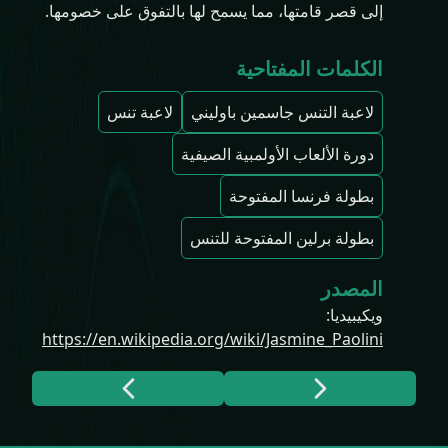
إلى قصر قامتها، مما يسمح لها بالتفوق على خصومها.
الكلمات المفتاحية
لاعبة التنس جاسمين باوليني
لاعبة تنس
دورة الألعاب الأولمبية الصيفية
بطولة فرنسا المفتوحة
بطولة برلين المفتوحة للتنس
المصدر
ويكيبيديا
:
https://en.wikipedia.org/wiki/Jasmine_Paolini