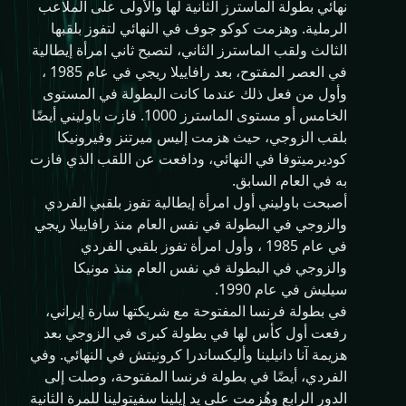
نهائي بطولة الماسترز الثانية لها والأولى على الملاعب
الرملية. وهزمت كوكو جوف في النهائي لتفوز بلقبها
الثالث ولقب الماسترز الثاني، لتصبح ثاني امرأة إيطالية
في العصر المفتوح، بعد رافاييلا ريجي في عام 1985 ،
وأول من فعل ذلك عندما كانت البطولة في المستوى
الخامس أو مستوى الماسترز 1000. فازت باوليني أيضًا
بلقب الزوجي، حيث هزمت إليس ميرتنز وفيرونيكا
كوديرميتوفا في النهائي، ودافعت عن اللقب الذي فازت
به في العام السابق.
أصبحت باوليني أول امرأة إيطالية تفوز بلقبي الفردي
والزوجي في البطولة في نفس العام منذ رافاييلا ريجي
في عام 1985 ، وأول امرأة تفوز بلقبي الفردي
والزوجي في البطولة في نفس العام منذ مونيكا
سيليش في عام 1990.
في بطولة فرنسا المفتوحة مع شريكتها سارة إيراني،
رفعت أول كأس لها في بطولة كبرى في الزوجي بعد
هزيمة آنا دانيلينا وأليكساندرا كرونيتش في النهائي. وفي
الفردي، أيضًا في بطولة فرنسا المفتوحة، وصلت إلى
الدور الرابع وهُزمت على يد إيلينا سفيتولينا للمرة الثانية