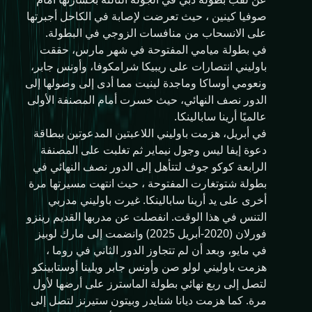
صوفيا كينين ، حيث تعرضت لإصابة في الكاحل أجبرتها
على الانسحاب من منافسات الزوجي في البطولة.
في بطولة ميامي المفتوحة في شهر مارس، حققت
باوليني انتصارات على ريبيكا شرامكوفا، وأونس جابر،
ونعومي أوساكا وماجدة لينيت مما أدى إلى وصولها إلى
الدور نصف النهائي، حيث خسرت أمام المصنفة الأولى
عالميًا أرينا سابالينكا.
في أبريل، هزمت باوليني اللاعبتين المدعوتين ببطاقة
دعوة إيفا ليس وجول نيماير ثم تغلبت على المصنفة
الرابعة كوكو جوف لتتأهل إلى الدور نصف النهائي في
بطولة شتوتغارت المفتوحة ، حيث انتهت مسيرتها مرة
أخرى على يد أرينا سابالينكا. غيرت باوليني مدربي
التنس في هذا الوقت. انفصلت عن مدربها القديم رينزو
فورلان (2020-أبريل 2025) وانضمت إلى مارك لوبيز
في مايو، وبعد أن لم تتجاوز الدور الثاني في روما ،
هزمت باوليني لولو صن وأونس جابر ويلينا أوستابينكو
لتصل إلى ربع نهائي بطولة الماسترز على أرضها لأول
مرة. كما هزمت ديانا شنايدر وبيتون ستيرنز لتصل إلى