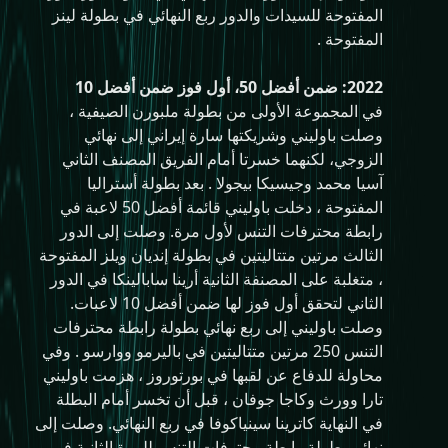
المفتوحة للسيدات والدور ربع النهائي في بطولة لينز
المفتوحة .
2022: ضمن أفضل 50، أول فوز ضمن أفضل 10
في المجموعة الأولى من بطولة ملبورن الصيفية ،
وصلت باوليني وشريكتها سارة إيراني إلى نهائي
الزوجي، لكنهما خسرتا أمام الفريق المصنف الثاني
آسيا محمد وجيسيكا بيجولا . بعد بطولة أستراليا
المفتوحة ، دخلت باوليني قائمة أفضل 50 لاعبة في
رابطة محترفات التنس لأول مرة. وصلت إلى الدور
الثالث مرتين متتاليتين في بطولة إنديان ويلز المفتوحة
، متغلبة على المصنفة الثانية أرينا سابالينكا في الدور
الثاني لتحقق أول فوز لها ضمن أفضل 10 لاعبات.
وصلت باوليني إلى ربع نهائي بطولة رابطة محترفات
التنس 250 مرتين متتاليتين في باليرمو ووارسو . وفي
محاولة للدفاع عن لقبها في بورتوروز ، هزمت باوليني
تارا وورث وكاجا جوفان ، قبل أن تخسر أمام البطلة
في النهاية كاترينا سينياكوفا في ربع النهائي. وصلت إلى
نهائي بطولة رابطة محترفات التنس للمرة الثانية في