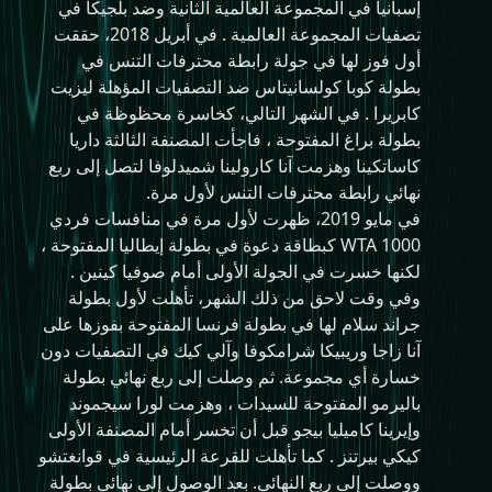
إسبانيا في المجموعة العالمية الثانية وضد بلجيكا في
تصفيات المجموعة العالمية . في أبريل 2018، حققت
أول فوز لها في جولة رابطة محترفات التنس في
بطولة كوبا كولسانيتاس ضد التصفيات المؤهلة ليزيت
كابريرا . في الشهر التالي، كخاسرة محظوظة في
بطولة براغ المفتوحة ، فاجأت المصنفة الثالثة داريا
كاساتكينا وهزمت آنا كارولينا شميدلوفا لتصل إلى ربع
نهائي رابطة محترفات التنس لأول مرة.
في مايو 2019، ظهرت لأول مرة في منافسات فردي
WTA 1000 كبطاقة دعوة في بطولة إيطاليا المفتوحة ،
لكنها خسرت في الجولة الأولى أمام صوفيا كينين .
وفي وقت لاحق من ذلك الشهر، تأهلت لأول بطولة
جراند سلام لها في بطولة فرنسا المفتوحة بفوزها على
آنا زاجا وريبيكا شرامكوفا وآلي كيك في التصفيات دون
خسارة أي مجموعة. ثم وصلت إلى ربع نهائي بطولة
باليرمو المفتوحة للسيدات ، وهزمت لورا سيجموند
وإيرينا كاميليا بيجو قبل أن تخسر أمام المصنفة الأولى
كيكي بيرتنز . كما تأهلت للقرعة الرئيسية في قوانغتشو
ووصلت إلى ربع النهائي. بعد الوصول إلى نهائي بطولة