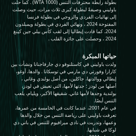
بطولة رابطة محترفات التنس (WTA 1000) . كما حلت
باوليني وصيفةً لبطولة كبرى ثلاث مرات، حيث وصلت
إلى نهائيات الفردي والزوجي في بطولة فرنسا
المفتوحة 2024 ، ونهائي الفردي في بطولة ويمبلدون
2024. كما قادت إيطاليا إلى لقب كأس بيلي جين كينغ
2024 ، وحصلت على جائزة القلب .
حياتها المبكرة
ولدت باوليني في كاستلنوفو دي جارفاجنانا ونشأت بين
كارارا وفورتي دي مارمي في توسكانا . والدها، أوغو،
إيطالي ووالدتها، جاكلين، من أصل بولندي وغاني ،
أصلها من لودز ؛ جدتها لأمها، التي تعيش في لودز،
بولندية وجدها لأمها غاني. شقيقها الأكبر، ويليام، يلعب
التنس أيضًا.
في عام 2001، عندما كانت في الخامسة من عمرها،
تعرفت باوليني على رياضة التنس من خلال والدها
وعمها، وتدربت في نادي ميرافيوم للتنس في باني دي
لوكا في شبابها.