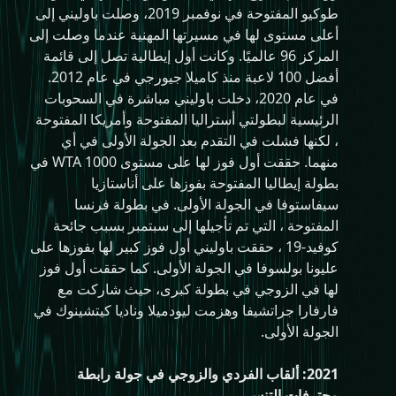
طوكيو المفتوحة في نوفمبر 2019، وصلت باوليني إلى
أعلى مستوى لها في مسيرتها المهنية عندما وصلت إلى
المركز 96 عالميًا. وكانت أول إيطالية تصل إلى قائمة
أفضل 100 لاعبة منذ كاميلا جيورجي في عام 2012.
في عام 2020، دخلت باوليني مباشرة في السحوبات
الرئيسية لبطولتي أستراليا المفتوحة وأمريكا المفتوحة
، لكنها فشلت في التقدم بعد الجولة الأولى في أي
منهما. حققت أول فوز لها على مستوى WTA 1000 في
بطولة إيطاليا المفتوحة بفوزها على أناستازيا
سيفاستوفا في الجولة الأولى. في بطولة فرنسا
المفتوحة ، التي تم تأجيلها إلى سبتمبر بسبب جائحة
كوفيد-19 ، حققت باوليني أول فوز كبير لها بفوزها على
عليونا بولسوفا في الجولة الأولى. كما حققت أول فوز
لها في الزوجي في بطولة كبرى، حيث شاركت مع
فارفارا جراتشيفا وهزمت ليودميلا وناديا كيتشينوك في
الجولة الأولى.
2021: ألقاب الفردي والزوجي في جولة رابطة
محترفات التنس