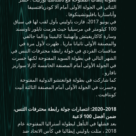
الثنائي في الجولة الأولى أمام آلا كودريافتسيفا
وأناستازيا بافليوتشينكوفا .
في يونيو 2017، فازت باوليني بأول لقب لها في سباق
100 كيلومتر في مرسيليا حيث هزمت تايلور تاونسند
وسارة كاكاريفيتش وأنهيلينا كالينينا ودالما جالفي
والمصنفة الأولى تاتيانا ماريا . ظهرت لأول مرة في
منافسات الفردي في جولة رابطة محترفات التنس في
الشهر التالي في بطولة السويد المفتوحة لكنها خسرت
في الجولة الأولى أمام المصنفة الخامسة كارلا سواريز
نافارو .
كما شاركت في بطولة قوانغتشو الدولية المفتوحة
وخسرت في الجولة الأولى أمام المصنفة الثالثة أنيت
كونتافيت .
2018–2020: انتصارات جولة رابطة محترفات التنس،
ضمن أفضل 100 لاعبة
بعد فشلها في التأهل لبطولة أستراليا المفتوحة عام
2018 ، مثلت باوليني إيطاليا في كأس الاتحاد ضد