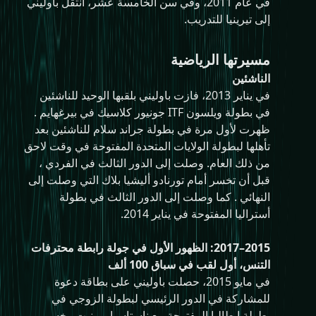
في عام 2011، وفي سن الخامسة عشر، انتقل باوليني
إلى تيرينيا للتدريب.
مسيرتها الرياضية
الناشئين
في يناير 2013، فازت باوليني بلقبها الوحيد للناشئين
في بطولة ويلسون ITF جونيور كلاسيك في بيرغهايم .
ظهرت لأول مرة في بطولة جراند سلام للناشئين بعد
تأهلها لبطولة الولايات المتحدة المفتوحة في وقت لاحق
من ذلك العام. وصلت إلى الدور الثالث في الفردي ،
قبل أن تخسر أمام تورنادو أليشيا بلاك التي وصلت إلى
النهائي . كما وصلت إلى الدور الثالث في بطولة
أستراليا المفتوحة في يناير 2014.
2015–2017: الظهور الأول في جولة رابطة محترفات
التنس، أول لقب في سباق 100 ألف
في مايو 2015، حصلت باوليني على بطاقة دعوة
للمشاركة في الدور الرئيسي لبطولة الزوجي في
بطولة إيطاليا المفتوحة مع ناستاسيا بورنيت . خسر