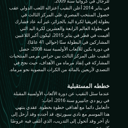
للرجال في كرواتيا سنة 2009.
في يناير 2014 أعلن النقيب اعتزاله اللعب الدولي عقب
حصول المنتخب المصري على المركز الثالث في
بطولة إفريقيا لكرة اليد بالجزائر، غير أنه عاد فشارك
في بطولة العالم الرابعة والعشرين لكرة اليد التي
أقيمت في قطر في يناير 2015، ليكون أكبر اللاعبين
المشاركين في البطولة سنًا (حوالي 41 عامًا).
في دورة بكين للألعاب الأولمبية سنة 2008، حصل
النقيب على المركز الثالث بين حراس مرمى المنتخبات
المشاركة في إنقاذ مرماه من الأهداف، حيث نجح في
التصدي لأربعين بالمائة من الكرات المصوبة نحو مرماه.
خططه المستقبلية
عندما سئل النقيب عن دورة الألعاب الأولمبية المقبلة
في ريو دي جانييرو سنة 2016، أجاب:
«أتعامل دائما مع أهدافي خطوة بخطوة. عقدي ينتهي
هذا الموسم مع نادي سبورتنج، قد أجدده وقد أرحل إلى
نادٍ آخر وقد أتحول إلى التدريب، الذي أتلقى فيه عروضًا
كثيرة.»