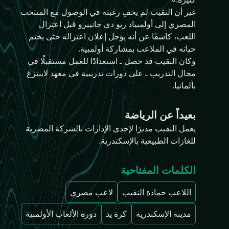
غير أن النقيب لم يخفِ رغبته في الوصول مع المنتخب
المصري إلى أولمبياد ريو دي جانييرو قبل اعتزال
اللعب، كاشفًا عن أنه يؤجل إعلان اعتزاله حتى يختم
حياته في الملاعب بمشاركة أولمبية.
وكان النقيب قد حصل ـ استعدادًا للعمل مستقبلًا في
مجال التدريب ـ على دورات تدريبية في معهد لايبتزغ
بألمانيا.
بعيداً عن الرياضة
يعمل النقيب مديرًا لإحدى الإدارات بالشركة المصرية
للغازات الطبيعية بالإسكندرية.
الكلمات المفتاحية
اللاعب حمادة النقيب
لاعب مصري
مدينة الإسكندرية
كرة يد
دورة الألعاب الأولمبية