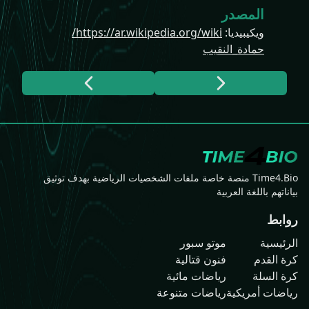
المصدر
ويكيبيديا
:
https://ar.wikipedia.org/wiki/
حمادة_النقيب
Time4.Bio منصة خاصة ملفات الشخصيات الرياضية بهدف توثيق
بياناتهم باللغة العربية
روابط
الرئيسية
موتو سبور
كرة القدم
فنون قتالية
كرة السلة
رياضات مائية
رياضات أمريكية
رياضات متنوعة