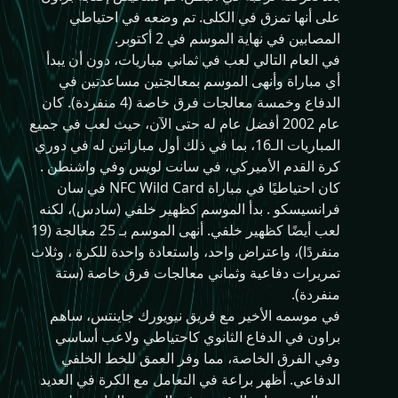
على أنها تمزق في الكلى. تم وضعه في احتياطي
المصابين في نهاية الموسم في 2 أكتوبر.
في العام التالي لعب في ثماني مباريات، دون أن يبدأ
أي مباراة وأنهى الموسم بمعالجتين مساعدتين في
الدفاع وخمسة معالجات فرق خاصة (4 منفردة). كان
عام 2002 أفضل عام له حتى الآن، حيث لعب في جميع
المباريات الـ16، بما في ذلك أول مباراتين له في دوري
كرة القدم الأميركي، في سانت لويس وفي واشنطن .
كان احتياطيًا في مباراة NFC Wild Card في سان
فرانسيسكو . بدأ الموسم كظهير خلفي (سادس)، لكنه
لعب أيضًا كظهير خلفي. أنهى الموسم بـ 25 معالجة (19
منفردًا)، واعتراض واحد، واستعادة واحدة للكرة ، وثلاث
تمريرات دفاعية وثماني معالجات فرق خاصة (ستة
منفردة).
في موسمه الأخير مع فريق نيويورك جاينتس، ساهم
براون في الدفاع الثانوي كاحتياطي ولاعب أساسي
وفي الفرق الخاصة، مما وفر العمق للخط الخلفي
الدفاعي. أظهر براعة في التعامل مع الكرة في العديد