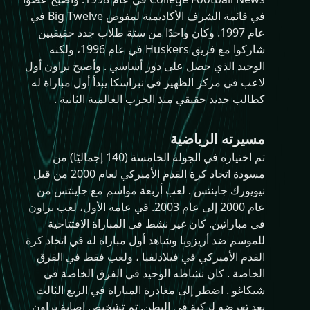
في قائمة الشرف الأكاديمية لمفوض Big Twelve في
عام 1997. وكان واحدًا من ستة طلاب جدد حقيقيين
شاركوا مع فريق Huskers في عام 1996، ولكنه
الوحيد الذي حصل على دور أساسي . وأصبح براون أول
لاعب في مركز الظهير في نبراسكا يبدأ أول مباراة له
كطالب جديد حقيقي منذ الحرب العالمية الثانية .
مسيرته الرياضية
تم اختياره في الجولة الخامسة (140 إجماليًا) من
مسودة اتحاد كرة القدم الأميركي لعام 2000 من قبل
نيويورك جاينتس . لعب أربعة مواسم مع جاينتس من
عام 2000 إلى عام 2003. في عامه الأول، لعب براون
في مباراتين. كان غير نشط في المباراة الافتتاحية
للموسم ضد أريزونا وشاهد أول مباراة له في اتحاد كرة
القدم الأميركي في فيلادلفيا ، ولعب فقط في الفرق
الخاصة . كان نشاطه الوحيد في الفرق الخاصة في
شيكاغو . اضطر إلى مغادرة المباراة في الربع الثالث
بعد تعرضه لركبة في البطن. تم تشخيص إصابة براون