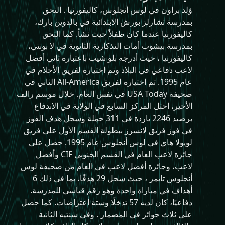
وُلِد براون في لوس أنجلوس، كاليفورنيا . التحق
بمدرسة تشارلز بورش الابتدائية في بالدوين بارك،
كاليفورنيا عندما كان طفلاً حيث نشأ. كما التحق
بمدرسة بيشوب أمات التذكارية الثانوية في لا بونتي،
كاليفورنيا ، حيث أدرجه بلو شيب باعتباره ثاني أفضل
لاعب دفاعي في البلاد وتم اختياره لفريق الأحلام في
عام 1995. تم اختياره لفريق All-America الثاني في
صحيفة USA Today في نفس العام. خلال موسم رالف
الأخير، احتل المركز السابع في الولاية في الاندفاع
برصيد 2246 ياردة في 311 حملة وسجل هدف الفوز
في فوز فريق لانسرز ببطولة القسم الأول على فريق
لويولا هاي في لوس أنجلوس عام 1995. حصل على
جائزة لاعب العام في القسم الجنوبي CIF وأفضل
لاعب، وجائزة أفضل لاعب في العام من صحيفة لوس
أنجلوس تايمز ، حيث سجل 29 هدفًا، بما في ذلك 6
أهداف في مباراة واحدة وهو رقم قياسي للمدرسة.
دفاعيًا، كان لديه 57 تدخلًا وستة اعتراضات. كما حصل
على ثلاث جوائز في المضمار . وفي سنتيه الثانية