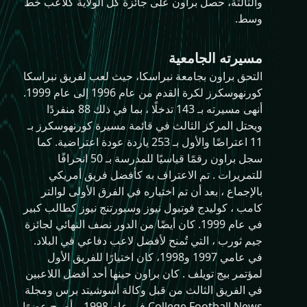
والثالثة، حصل براون على جائزة كل الولاية كلاعب خط
وسط.
مسيرته الجامعية
التحق براون بجامعة نبراسكا، حيث لعب لفريق نبراسكا
كورنهوسكرز لكرة القدم من عام 1996 إلى عام 1999.
أنهى مسيرته بـ 143 تدخلًا ، بما في ذلك 88 منفردًا
ويحتل المركز الثالث في قائمة مسيرة كورنهوسكرز بـ
11 اعتراضًا والأول بـ 253 ياردة عودة اعتراضية. كما
سجل براون رقمًا قياسيًا للمدرسة بـ 50 انحرافًا
للتمريرات . تم الاعتراف به كأفضل فريق أمريكي
بالإجماع ، بعد أن تم اختياره في الفرق الأولى لوالتر
كامب ، كوليدج فوتبول نيوز وسبورتنج نيوز كطالب كبير
في عام 1999. كان أيضًا من الدور نصف النهائي لجائزة
جيم ثورب ، التي تُمنح لأفضل لاعب دفاعي في البلاد.
في عامي 1997 و1998، كان اختيارًا للفريق الأول
لمؤتمر بيج تويلف . كان براون حينها أحد أفضل اللاعبين
في الفريق الثالث من قبل وكالة أسوشيتد برس ومجلة
College Football News في عام 1998. وأصبح عضوًا