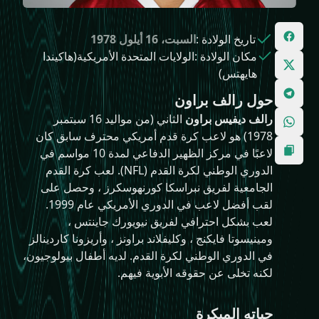
تاريخ الولادة
:
السبت، 16 أيلول 1978
مكان الولادة
:
الولايات المتحدة الأمريكية(هاكيندا
هايهتس)
حول رالف براون
رالف ديفيس براون
الثاني (من مواليد 16 سبتمبر
1978) هو لاعب كرة قدم أمريكي محترف سابق كان
لاعبًا في مركز الظهير الدفاعي لمدة 10 مواسم في
الدوري الوطني لكرة القدم (NFL). لعب كرة القدم
الجامعية لفريق نبراسكا كورنهوسكرز ، وحصل على
لقب أفضل لاعب في الدوري الأمريكي عام 1999.
لعب بشكل احترافي لفريق نيويورك جاينتس ،
ومينيسوتا فايكنج ، وكليفلاند براونز ، وأريزونا كاردينالز
في الدوري الوطني لكرة القدم. لديه أطفال بيولوجيون،
لكنه تخلى عن حقوقه الأبوية فيهم.
حياته المبكرة