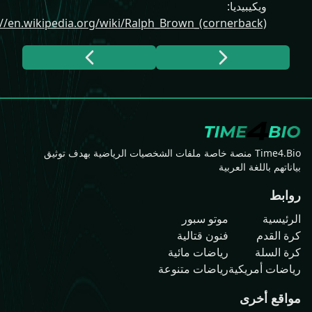
ويكيبيديا
:
https://en.wikipedia.org/wiki/Ralph_Brown_(cornerback)
Time4.Bio منصة خاصة ملفات الشخصيات الرياضية بهدف توثيق
هم باللغة العربية
ط
سية
موتو سبور
لقدم
فنون قتالية
السلة
رياضات مائية
ات أمريكية
رياضات متنوعة
ع أخرى