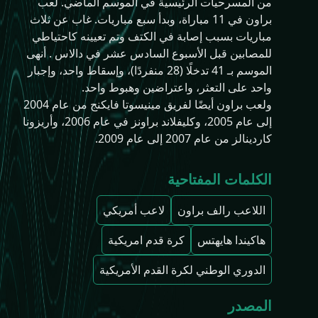
من المسرحيات الرئيسية في الموسم الماضي. لعب
براون في 11 مباراة، وبدأ سبع مباريات. غاب عن ثلاث
مباريات بسبب إصابة في الكتف وتم تعيينه كاحتياطي
للمصابين قبل الأسبوع السادس عشر في دالاس . أنهى
الموسم بـ 41 تدخلًا (28 منفردًا)، وإسقاط واحد، وإجبار
واحد على التعثر، واعتراضين وهبوط واحد.
ولعب براون أيضًا لفريق مينيسوتا فايكنج من عام 2004
إلى عام 2005، وكليفلاند براونز في عام 2006، وأريزونا
كاردينالز من عام 2007 إلى عام 2009.
الكلمات المفتاحية
اللاعب رالف براون
لاعب أمريكي
هاكيندا هايهتس
كرة قدم امريكية
الدوري الوطني لكرة القدم الأمريكية
المصدر