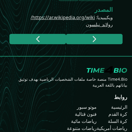
المصدر
ويكيبيديا
:
https://ar.wikipedia.org/wiki/
رولاند_نيلسون
Time4.Bio منصة خاصة ملفات الشخصيات الرياضية بهدف توثيق
بياناتهم باللغة العربية
روابط
الرئيسية
موتو سبور
كرة القدم
فنون قتالية
كرة السلة
رياضات مائية
رياضات أمريكية
رياضات متنوعة