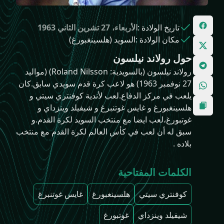
تاريخ الولادة
:
الأربعاء، 27 تشرين الثاني 1963
مكان الولادة
:
السويد (هلسينغبورغ)
حول رولاند نيلسون
رولاند نيلسون (بالسويدية: Roland Nilsson)‏ (مواليد
27 نوفمبر 1963) هو لاعب كرة قدم سويدي سابق.كان
يلعب في مركز الدفاع.لعب لأندية كوفنتري سيتي و
هلسينغبورغ و غايس غوتنبرغ و شيفيلد وينزداي و
غوتبورغ،لعب ايضا مع منتخب السويد لكرة القدم.و
سبق له أن لعب في كأس العالم لكرة القدم مع منتخب
بلاده .
الكلمات المفتاحية
كوفنتري سيتي
هلسينغبورغ
غايس غوتنبرغ
شيفيلد وينزداي
غوتبورغ