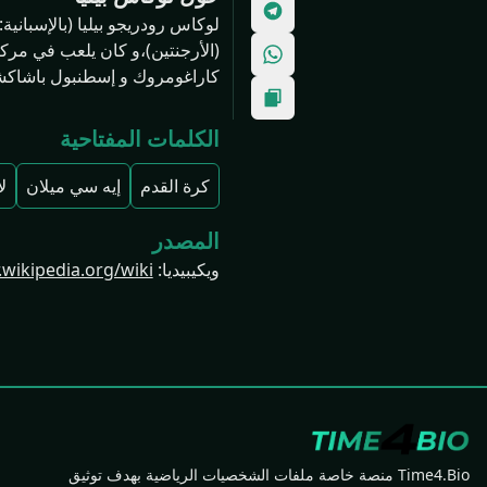
(الأرجنتين)،و كان يلعب في مركز
كاراغومروك و إسطنبول باشاكشهير ، وش
الكلمات المفتاحية
كرة القدم
إيه سي ميلان
ل
المصدر
ويكيبيديا
:
ttps://ar.wikipedia.org/wiki
Time4.Bio منصة خاصة ملفات الشخصيات الرياضية بهدف توثيق