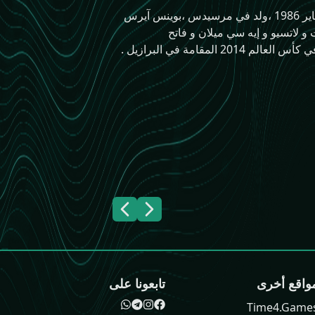
لوكاس رودريجو بيليا (بالإسبانية: Lucas Rodrigo Biglia)‏هو لاعب كرة قدم أرجنتيني،ومن مواليد 30 يناير 1986 ،ولد في مرسيدس ،بوينس آيرس
و لاتسيو و إيه سي ميلان و فاتح
امة في البرازيل .
واقع أخرى
تابعونا على
Time4.Game