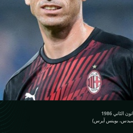
رسيدس، بوينس آيرس)