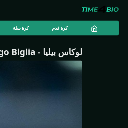
كرة قدم
كرة سلة
لوكاس بيليا
-
go Biglia