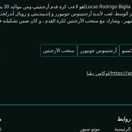
 الوسط. لعب لأندية أرجنتينوس جونيورز و إنديبندينتي و رويال أندرلخت 
ارك مع منتخب الأرجنتين لكرة القدم ، و كان ضمن تشكيلته في كأس العالم 2014 المق
اتسيو
أرجنتينوس جونيورز
منتخب الأرجنتين
h/لوكاس_بيليا
روابط
م
الرئيسية
موتو سبور
s