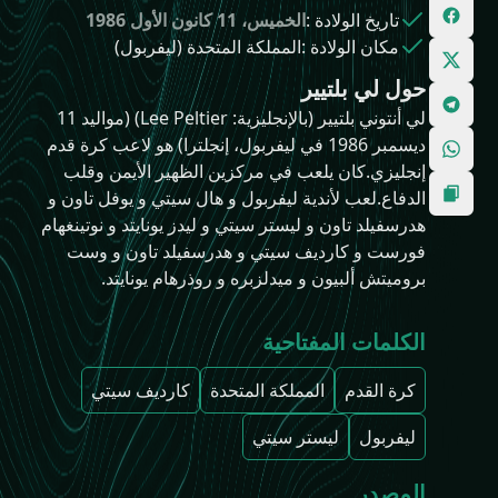
تاريخ الولادة
:
الخميس، 11 كانون الأول 1986
مكان الولادة
:
المملكة المتحدة (ليفربول)
حول لي بلتيير
لي أنتوني بلتيير (بالإنجليزية: Lee Peltier)‏ (مواليد 11
ديسمبر 1986 في ليفربول، إنجلترا) هو لاعب كرة قدم
إنجليزي.كان يلعب في مركزين الظهير الأيمن وقلب
الدفاع.لعب لأندية ليفربول و هال سيتي و يوفل تاون و
هدرسفيلد تاون و ليستر سيتي و ليدز يونايتد و نوتينغهام
فورست و كارديف سيتي و هدرسفيلد تاون و وست
بروميتش ألبيون و ميدلزبره و روذرهام يونايتد.
الكلمات المفتاحية
كرة القدم
المملكة المتحدة
كارديف سيتي
ليفربول
ليستر سيتي
المصدر