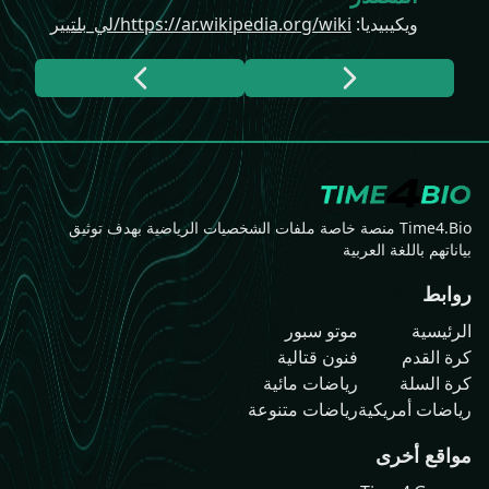
ويكيبيديا
:
https://ar.wikipedia.org/wiki/لي_بلتيير
Time4.Bio منصة خاصة ملفات الشخصيات الرياضية بهدف توثيق
بياناتهم باللغة العربية
روابط
الرئيسية
موتو سبور
كرة القدم
فنون قتالية
كرة السلة
رياضات مائية
رياضات أمريكية
رياضات متنوعة
مواقع أخرى