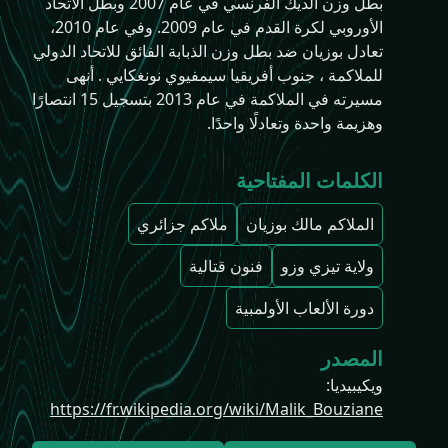
بطل وزن الديك الفرنسي في عام 2007 وبطل الاتحاد
الأوروبي لكرة القدم في عام 2009. وفي عام 2010،
تعادل بوزيان ضد بطل وزن الذبابة الفائق للاتحاد الدولي
للملاكمة ، جنوب أفريقيا سيمفيوي نونغكايي . أنهى
مسيرته في الملاكمة في عام 2013 بتسجيل 15 انتصارًا
وهزيمة واحدة وتعادلًا واحدًا.
الكلمات المفتاحية
الملاكم مالك بوزيان
ملاكم جزائري
ولاية تيزي وزو
فنون قتالية
دورة الألعاب الأولمبية
المصدر
ويكيبيديا
:
https://fr.wikipedia.org/wiki/Malik_Bouziane