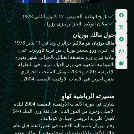
تاريخ الولادة
:
الخميس، 12 كانون الثاني 1978
مكان الولادة
:
الجزائر(تيزي وزو)
حول مالك بوزيان
مالك بوزيان
هو ملاكم جزائري ولد في 11 يناير 1978
في تيزي وزو .ينحدر بوزيان من قرية تاوريرت عدن
بولاية تيزي وزو بمنطقة القبائل بالجزائر.
اشتهر بفوزه
بالميدالية الذهبية في وزن الديك مرتين في البطولة
الإفريقية 2003 و 2005 ، ومثل المنتخب الجزائري
ضمن آخرين في الألعاب الأولمبية الصيفية 2004 .
مسيرته الرياضية كهاوٍ
شارك في دورة الألعاب الأولمبية الصيفية 2004 لبلده
الأصلي وخرج من الدور الثاني في فئة وزن الديك (-54
كجم) على يد الروسي جينادي كوفاليف.
وفاز بوزيان بالميدالية الذهبية في نفس الفئة قبل عام
خلال الألعاب الإفريقية في أبوجا بنيجيريا . وكان عضوا