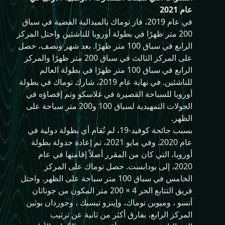
عام 2021
في عام 2019، فاز توماك بالميدالية الفضية في سباق
200 متر ظهرًا في بطولة أوروبا للناشئين واحتل المركز
الرابع في سباق 100 متر ظهرًا. بعد شهر ونصف، حصل
على المركز الثالث في سباق 200 متر ظهرًا والمركز
الرابع في سباق 100 متر ظهرًا في بطولة العالم
للناشئين. في نهاية عام 2019، شارك توماك في بطولة
أوروبا للسباحة القصيرة في غلاسكو وتم إقصاؤه في
الجولات التمهيدية لسباق 100 و200 متر سباحة على
الظهر.
بسبب جائحة كوفيد-19، لم تُقام أي بطولة دولية في
عام 2020. وفي مايو 2021، تم إعادة جدولة بطولة
أوروبا، التي كان من المقرر أصلاً إقامتها في عام
2020، إلى بودابست. حصل توماك على المركز
الخامس في سباق 100 متر سباحة على الظهر. واحتل
فريق التتابع الحر 4 × 200 متر المكون من جوناثان
أتسو ، وميوين توماك، وإينزو تيسيك ، وجوردان بوثين
المركز الرابع، بفارق أكثر من ثانية عن ترتيب