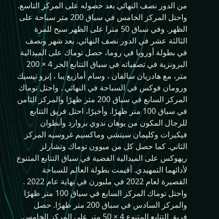
من الدور نصف النهائي بعد حصوله على المركز التاسع.
واحتل المركز الخامس في سباق 200 متر سباحة على
الظهر. وفي سباق 50 مترا على الظهر سبح للمرة
الثالثة عشر في الدور نصف النهائي. بعد شهر ونصف
في بطولة أوروبا في روما، حصل توماك على الميدالية
البرونزية في تصفياته في سباق التتابع الحر 4 × 200
متر، مع هادريان سالفان ، وسام أمازيغ يبا ، إنزو تيسيك
ورومان فوكس في السباحة في النهائي . واحتل توماك
المركز السابع في سباق 200 متر ظهرًا والمركز الثامن
في سباق 100 متر ظهرًا. وأخيرًا، احتل فريق التتابع
للرجال المكون من يوهان ندوي بروارد وأنطوان
فيكيرات وكليمان سيتشي وماكسيم غروسيه المركز
الثاني. كما حصل كل من ميوون توماك وتشارلز
ريهوكس على الميدالية الفضية في سباق التتابع المتنوع
لأدائهما التمهيدي. أقيمت بطولة العالم للسباحة
القصيرة لعام 2022 في ملبورن في نهاية عام 2022 .
واحتل توماك المركز السابع في سباق 100 متر ظهرًا
والمركز السادس في سباق 200 متر ظهرًا. حصل
فريق التتابع المتنوع 4 × 50 متر على المركز الخامس.