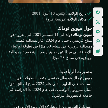
تاريخ الولادة
:
الإثنين، 10 أيلول 2001
مكان الولادة
:
فرنسا(إفرو)
حول ميوين توماك
ميوين توماك
(ولد في 11 سبتمبر 2001 في إيفرو ) هو
سباح فرنسي . حتى عام 2024، فاز بميدالية فضية
وميدالية برونزية في سباق 50 مترًا في بطولة أوروبا ،
بالإضافة إلى ميداليتين ذهبيتين وميدالية فضية وميدالية
برونزية في سباق 25 مترًا.
مسيرته الرياضية
ميوين توماك هو بطل فرنسي متعدد البطولات في
السباحة على الظهر . حتى عام 2024 سبح لصالح نادي
أميان متروبول الوطني . في عام 2024 بدأ الدراسة في
جامعة كاليفورنيا، بيركلي .
السنوات التي سبقت المشاركة الأولمبية الأولى في