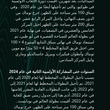
الميداليات. بعد شهرين، أقيمت دورة الألعاب الأولمبية
في طوكيو، والتي تم تأجيلها أيضًا من عام 2020 . وفي
سباق 100 متر سباحة على الظهر، خرج توماك من
الدور نصف النهائي، واحتل المركز الرابع عشر. في
سباق 200 متر سباحة على الظهر احتل المركز
الخامس والعشرين في التصفيات. في نهاية عام 2021
في بطولة العالم للسباحة القصيرة في أبو ظبي، تم
استبعاد توماك في نهائي سباق التتابع المتنوع 4 × 100
متر. احتل فريق التتابع المختلط 4 × 50 مترًا مع موين
توماك وأنطوان فيكيرات وبيريل جاستالديلو وماري
واتيل المركز السادس.
السنوات حتى المشاركة الأولمبية الثانية في عام 2024
بسبب تأجيل البطولات المخطط لها لعام 2020 إلى عام
2021، تم تأجيل البطولات المخطط لها لعام 2021 إلى
عام 2022. إلى جانب البطولات العادية المقرر إقامتها
في عام 2022، أدى هذا إلى جدول زمني ضيق للغاية
في عام 2022. أقيمت بطولة العالم في بودابست .
وفي سباق 100 متر سباحة على الظهر، خرج توماك