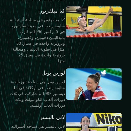
كيا ميلفرتون
كيا ميلفرتون هي سباحة أسترالية
سابقة ولدت في مدينة ساوثبورت
في 5 نوفمبر 1996 و فازت
بميداليتين ذهبيتين، وفضيتين،
وبرونزية واحدة في سباق 50
مترًا في بطولة العالم ، وميدالية
برونزية واحدة في سباق 25
مترًا.
لورين بويل
لورين بويل هي سباحة نيوزيلندية
سابقة ولدت في أوكلاند في 14
ديسمبر 1987 و شاركت في ثلاث
دورات ألعاب الكومنولث وثلاث
دورات ألعاب أولمبية.
لاني باليستر
لاني باليستر هي سباحة أسترالية