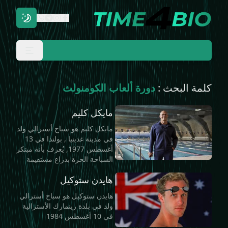
كلمة البحث :
دورة ألعاب الكومنولث
مايكل كليم
مايكل كليم هو سباح أسترالي ولد
في مدينة غدينيا , بولندا في 13
أغسطس 1977, يُعرف بأنه مبتكر
السباحة الحرة بذراع مستقيمة
هايدن ستوكيل
هايدن ستوكيل هو سباح أسترالي
ولد في بلدة رينمارك الأسترالية
في 10 أغسطس 1984