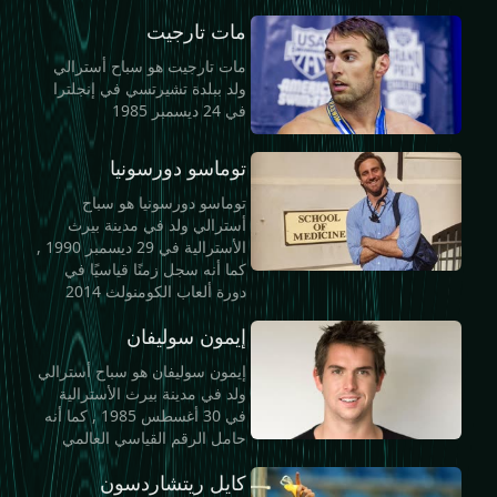
مات تارجيت
مات تارجيت هو سباح أسترالي
ولد ببلدة تشيرتسي في إنجلترا
في 24 ديسمبر 1985
توماسو دورسونيا
توماسو دورسونيا هو سباح
أسترالي ولد في مدينة بيرث
الأسترالية في 29 ديسمبر 1990 ,
كما أنه سجل زمنًا قياسيًا في
دورة ألعاب الكومنولث 2014
إيمون سوليفان
إيمون سوليفان هو سباح أسترالي
ولد في مدينة بيرث الأسترالية
في 30 أغسطس 1985 , كما أنه
حامل الرقم القياسي العالمي
كايل ريتشاردسون