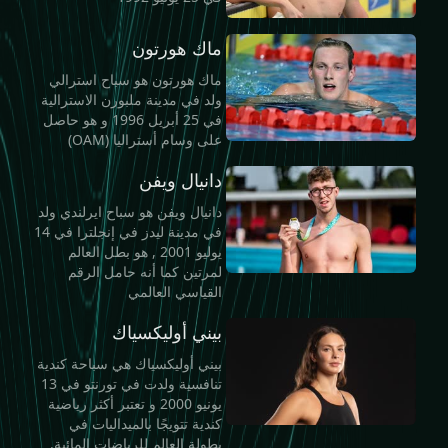
ماك هورتون
ماك هورتون هو سباح استرالي
ولد في مدينة ملبورن الاسترالية
في 25 أبريل 1996 و هو حاصل
على وسام أستراليا (OAM)
دانيال ويفن
دانيال ويفن هو سباح ايرلندي ولد
في مدينة ليدز في إنجلترا في 14
يوليو 2001 , هو بطل العالم
لمرتين كما أنه حامل الرقم
القياسي العالمي
بيني أوليكسياك
بيني أوليكسياك هي سباحة كندية
تنافسية ولدت في تورنتو في 13
يونيو 2000 و تعتبر أكثر رياضية
كندية تتويجًا بالميداليات في
بطولة العالم للرياضات المائية.