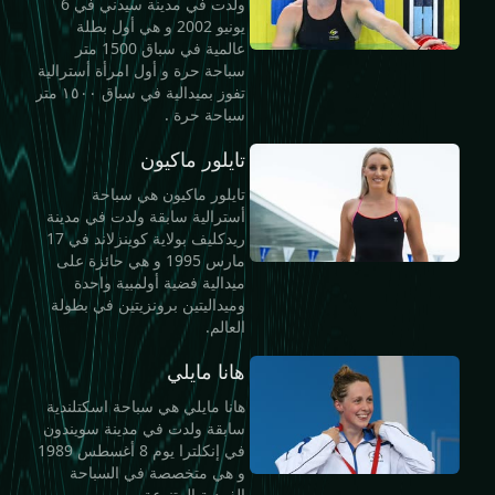
ولدت في مدينة سيدني في 6
يونيو 2002 و هي أول بطلة
عالمية في سباق 1500 متر
سباحة حرة و أول امرأة أسترالية
تفوز بميدالية في سباق ١٥٠٠ متر
سباحة حرة .
تايلور ماكيون
تايلور ماكيون هي سباحة
أسترالية سابقة ولدت في مدينة
ريدكليف بولاية كوينزلاند في 17
مارس 1995 و هي حائزة على
ميدالية فضية أولمبية واحدة
وميداليتين برونزيتين في بطولة
العالم.
هانا مايلي
هانا مايلي هي سباحة اسكتلندية
سابقة ولدت في مدينة سويندون
في إنكلترا يوم 8 أغسطس 1989
و هي متخصصة في السباحة
الفردية المتنوعة .