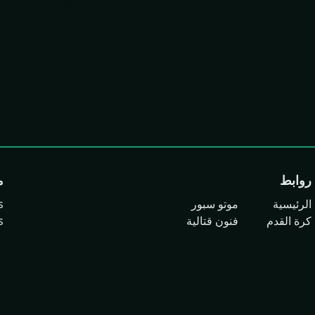
روابط
م
الرئيسية
موتو سبور
s
كرة القدم
فنون قتالية
s
كرة السلة
رياضات مائية
a
رياضات أمريكية
رياضات متنوعة
جميع الحقوق محفوظة ©
2026
Time4Bio
Developed by
ULCode
and powered by
UNLimited World LLC