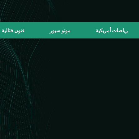
رياضات أمريكية
موتو سبور
فنون قتالية