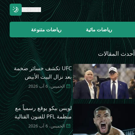
رياضات مائية
رياضات متنوعة
أحدث المقالات
UFC تكشف خسائر ضخمة
بعد نزال البيت الأبيض
الخميس، 6 آب 2026
لويس بيكو يوقع رسمياً مع
منظمة PFL للفنون القتالية
الخميس، 6 آب 2026