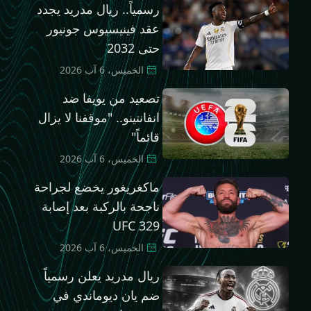
رسمياً.. ريال مدريد يجدد
عقد فينيسيوس جونيور
حتى 2032
الخميس، 6 آب 2026
تصعيد من يويفا ضد
انفانتينو.. "موقفنا لا يزال
قائماً"
الخميس، 6 آب 2026
ماكغريغور يخضع لجراحة
ناجحة بالركبة بعد إصابة
UFC 329
الخميس، 6 آب 2026
ريال مدريد يعلن رسمياً
ضم يان ديوماندي في