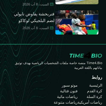
السبت، 8 آب 2026
فنربخشة يفاوض نابولي
لضم البلجيكي لوكاكو
السبت، 8 آب 2026
Time4.Bio منصة خاصة ملفات الشخصيات الرياضية بهدف توثيق
بياناتهم باللغة العربية
روابط
الرئيسية
موتو سبور
كرة القدم
فنون قتالية
كرة السلة
رياضات مائية
رياضات أمريكية
رياضات متنوعة