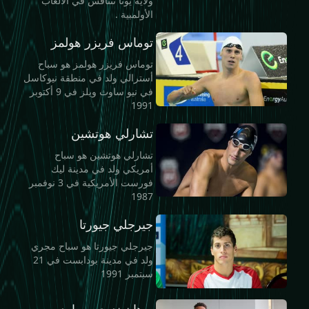
ولاية يوتا تتنافس في الألعاب
الأولمبية .
توماس فريزر هولمز
توماس فريزر هولمز هو سباح
أسترالي ولد في منطقة نيوكاسل
في نيو ساوث ويلز في 9 أكتوبر
1991
تشارلي هوتشين
تشارلي هوتشين هو سباح
أمريكي ولد في مدينة ليك
فورست الأمريكية في 3 نوفمبر
1987
جيرجلي جيورتا
جيرجلي جيورتا هو سباح مجري
ولد في مدينة بودابست في 21
سبتمبر 1991
يوهان ندوي بروارد