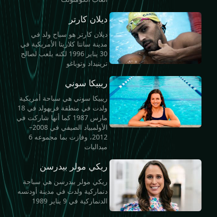
ديلان كارتر
ديلان كارتر هو سباح ولد في
مدينة سانتا كلاريتا الأمريكية في
30 يناير 1996 لكنه يلعب لصالح
ترينيداد وتوباغو
ريبيكا سوني
ريبيكا سوني هي سباحة أمريكية
ولدت في منطقة فريهولد في 18
مارس 1987 كما أنها شاركت في
الأولمبياد الصيفي في 2008–
2012، وفازت بما مجموعه 6
ميداليات
ريكي مولر بيدرسن
ريكي مولر بيدرسن هي سباحة
دنماركية ولدت في مدينة أودنسه
الدنماركية في 9 يناير 1989