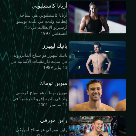
أريانا كاستيليوني
أريانا كاستيليوني هي سباحة
إيطالية ولدت في بلدية بوستو
أرسيزيو الإيطالية في 15
أغسطس 1997
يانيك ليبهرز
يانيك ليبهرز هو سباح ألماني ولد
في مدينة دارمشتات الألمانية في
13 يناير 1989
ميوين توماك
ميوين توماك هو سباح فرنسي
ولد في بلدية إفرو الفرنسية في
11 سبتمبر 2001
راين مورفي
راين مورفي هو سباح أمريكي
ولد في مدينة جاكسونفيل