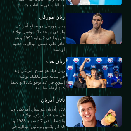
ميداليات في سباقات متعددة.
ريان مورفي
ريان مورفي هو سباح أمريكي
ولد في مدينة جاكسونفيل بولاية
فلوريدا في 2 يوليو 1995 و هو
حائز على خمس ميداليات ذهبية
أولمبية.
ريان هيلد
ريان هيلد هو سباح أمريكي ولد
في مدينة سبرينغفيلد بولاية
إلينوي في 27 يونيو 1995 و يحمل
عدة أرقام قياسية.
ناثان أدريان
ناثان أدريان هو سباح أمريكي ولد
في مدينة بريمرتون بولاية
واشنطن في 7 ديسمبر 1988 و
قد فاز باثنتين وثلاثين ميدالية في