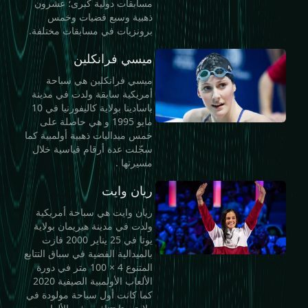
مسابقات دولية كبرى؛ عشرون
ذهبية وسبع فضيات وخمس
برونزيات في مسابقات مختلفة.
ميسي فرانكلين
ميسي فرانكلين هي سباحة
أمريكية سابقة ولدت في مدينة
باسادينا بولاية كاليفورنيا في 10
مايو 1995 و هي حاصلة على
خمس ميداليات ذهبية أولمبية كما
سجّلت عدة أرقام قياسية خلال
مسيرتها .
ريان وايت
ريان وايت هي سباحة أمريكية
ولدت في مدينة هيريمان بولاية
يوتا في 25 يناير 2000 فازت
بالميدالية الفضية في سباق التتابع
المتنوع 4 × 100 متر في دورة
الألعاب الأولمبية الصيفية 2020
كما كانت أول سباحة مولودة في