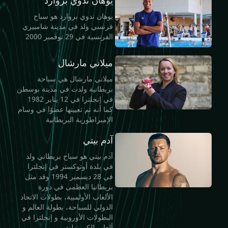
يوهان ندوي بروارد هو سباح
فرنسي ولد في مدينة شامبيري
الفرنسية في 29 نوفمبر 2000
ميلاني مارشال
ميلاني مارشال هي سباحة
بريطانية ولدت في مدينة بوسطن
في إنجلترا في 12 يناير 1982
كما أنه تم تعيينها عضوًا في وسام
الإمبراطورية البريطانية
آدم بيتي
آدم بيتي هو سباح بريطاني ولد
في بلدة أوتوكستر في إنجلترا
في 28 ديسمبر 1994 وقد مثل
بريطانيا العظمى في دورة
الألعاب الأولمبية، بطولات الاتحاد
الدولي للسباحة، بطولة العالم و
البطولات الأوروبية و إنجلترا في
ألعاب الكومنولث