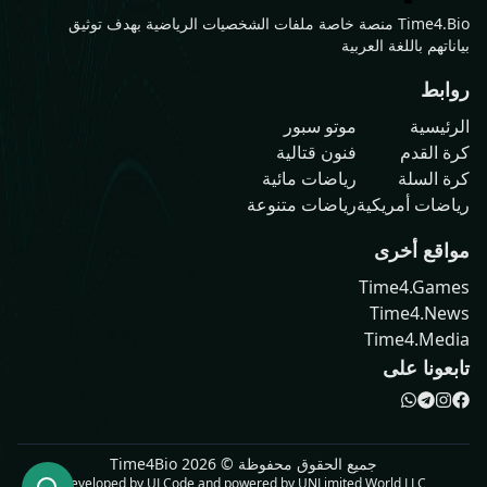
Time4.Bio منصة خاصة ملفات الشخصيات الرياضية بهدف توثيق
بياناتهم باللغة العربية
روابط
الرئيسية
موتو سبور
كرة القدم
فنون قتالية
كرة السلة
رياضات مائية
رياضات أمريكية
رياضات متنوعة
مواقع أخرى
Time4.Games
Time4.News
Time4.Media
تابعونا على
جميع الحقوق محفوظة ©
2026
Time4Bio
Developed by
ULCode
and powered by
UNLimited World LLC