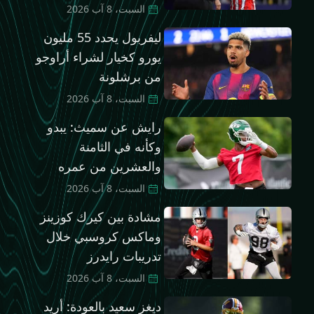
السبت، 8 آب 2026
ليفربول يحدد 55 مليون
يورو كخيار لشراء أراوجو
من برشلونة
السبت، 8 آب 2026
رايش عن سميث: يبدو
وكأنه في الثامنة
والعشرين من عمره
السبت، 8 آب 2026
مشادة بين كيرك كوزينز
وماكس كروسبي خلال
تدريبات رايدرز
السبت، 8 آب 2026
ديغز سعيد بالعودة: أريد